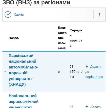
n
ЗВО (ВНЗ) за регіонами
MBA
е
и
р
х
t
і
Харків
7
Онлайн курси
а
з
л
а
s
у
Безк
к
За кордоном
Середн
ошто
я
.
л
Назва
вне
вартіст
навч
а
ь
ання
i
д
Харківський
і
національний
n
в
автомобільно-
28
Додати
є
170 грн/
до
дорожній
f
рік
порівняння
університет
(ХНАДУ)
o
Національний
аерокосмічний
університет
26
Додати