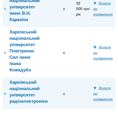
національний
32
Додати
університет
є
000 грн/
до
імені В.Н.
рік
порівняння
Каразіна
Харківський
національний
університет
Додати
Повітряних
є
до
Сил імені
порівняння
Івана
Кожедуба
Харківський
національний
Додати
є
до
університет
порівняння
радіоелектроніки