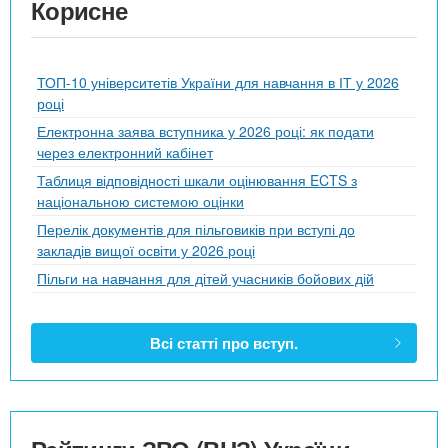
Корисне
ТОП-10 університетів України для навчання в ІТ у 2026
році
Електронна заява вступника у 2026 році: як подати
через електронний кабінет
Таблиця відповідності шкали оцінювання ECTS з
національною системою оцінки
Перелік документів для пільговиків при вступі до
закладів вищої освіти у 2026 році
Пільги на навчання для дітей учасників бойових дій
Всі статті про вступ.