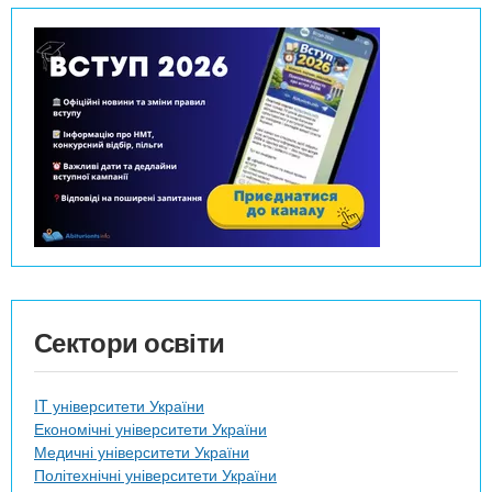
Сектори освіти
IT університети України
Економічні університети України
Медичні університети України
Політехнічні університети України