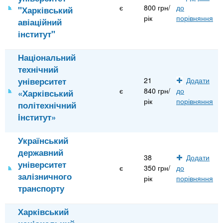
є
800 грн/
до
"Харківський
рік
порівняння
авіаційний
інститут"
Національний
технічний
університет
21
Додати
є
840 грн/
до
«Харківський
рік
порівняння
політехнічний
iнститут»
Український
державний
38
Додати
університет
є
350 грн/
до
залізничного
рік
порівняння
транспорту
Харківський