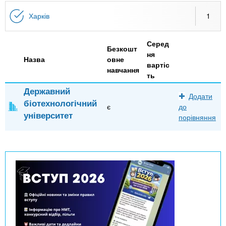
n
MBA
е
и
р
Харків
1
х
t
і
Онлайн курси
а
з
Серед
л
а
Безкошт
s
ня
у
Назва
овне
к
За кордоном
вартіс
навчання
ть
.
л
Державний
а
Додати
біотехнологічний
i
д
є
до
університет
порівняння
і
n
в
f
o