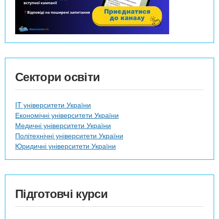
Сектори освіти
IT університети України
Економічні університети України
Медичні університети України
Політехнічні університети України
Юридичні університети України
Підготовчі курси