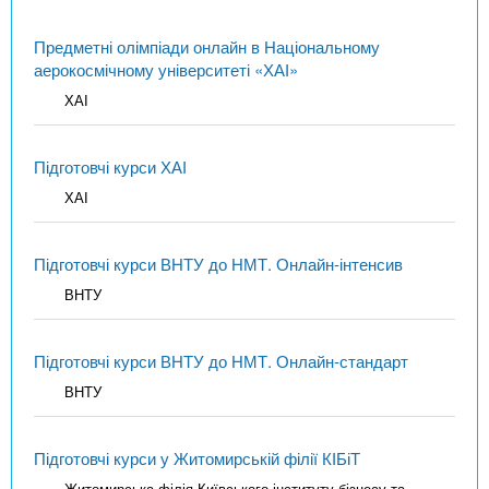
Предметні олімпіади онлайн в Національному
аерокосмічному університеті «ХАІ»
ХАІ
Підготовчі курси ХАІ
ХАІ
Підготовчі курси ВНТУ до НМТ. Онлайн-інтенсив
ВНТУ
Підготовчі курси ВНТУ до НМТ. Онлайн-стандарт
ВНТУ
Підготовчі курси у Житомирській філії КІБіТ
Житомирська філія Київського інституту бізнесу та