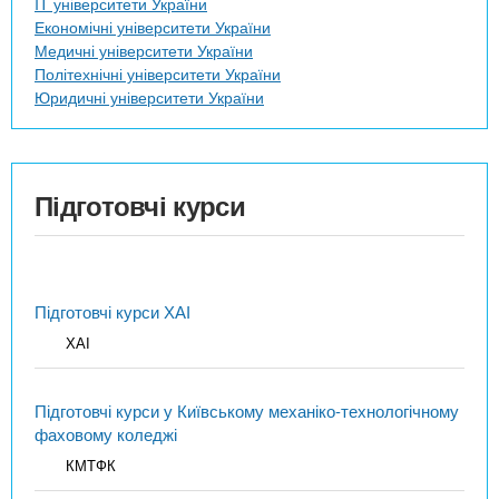
IT університети України
Економічні університети України
Медичні університети України
Політехнічні університети України
Юридичні університети України
Підготовчі курси
Підготовчі курси ХАІ
ХАІ
Підготовчі курси у Київському механіко-технологічному
фаховому коледжі
КМТФК