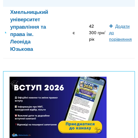
Хмельницький
університет
управління та
42
Додати
є
300 грн/
до
права ім.
рік
порівняння
Леоніда
Юзькова