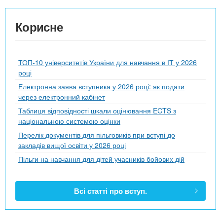
Корисне
ТОП-10 університетів України для навчання в ІТ у 2026
році
Електронна заява вступника у 2026 році: як подати
через електронний кабінет
Таблиця відповідності шкали оцінювання ECTS з
національною системою оцінки
Перелік документів для пільговиків при вступі до
закладів вищої освіти у 2026 році
Пільги на навчання для дітей учасників бойових дій
Всі статті про вступ.