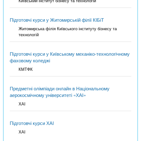
Київський інститут бізнесу та технологій
Підготовчі курси у Житомирській філії КІБіТ
Житомирська філія Київського інституту бізнесу та
технологій
Підготовчі курси у Київському механіко-технологічному
фаховому коледжі
КМТФК
Предметні олімпіади онлайн в Національному
аерокосмічному університеті «ХАІ»
ХАІ
Підготовчі курси ХАІ
ХАІ