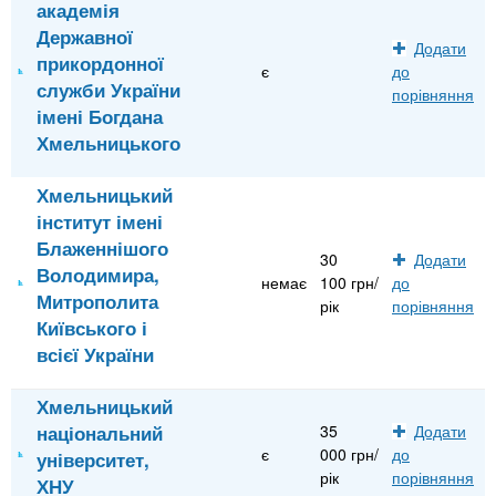
академія
Державної
Додати
прикордонної
є
до
служби України
порівняння
імені Богдана
Хмельницького
Хмельницький
інститут імені
Блаженнішого
30
Додати
Володимира,
немає
100 грн/
до
Митрополита
рік
порівняння
Київського і
всієї України
Хмельницький
національний
35
Додати
є
000 грн/
до
університет,
рік
порівняння
ХНУ