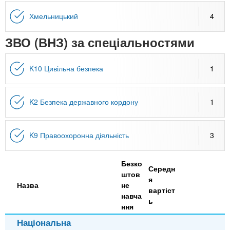
n
MBA
е
и
р
Хмельницький
4
х
t
і
Онлайн курси
а
з
ЗВО (ВНЗ) за спеціальностями
л
а
s
у
к
За кордоном
K10 Цивільна безпека
1
.
л
а
K2 Безпека державного кордону
1
i
д
і
n
в
K9 Правоохоронна діяльність
3
f
Безко
Середн
штов
я
Назва
не
вартіст
o
навча
ь
ння
Національна