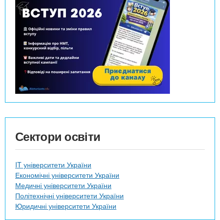
Сектори освіти
IT університети України
Економічні університети України
Медичні університети України
Політехнічні університети України
Юридичні університети України