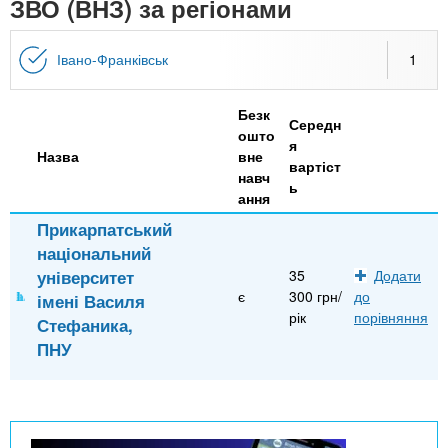
n
ЗВО (ВНЗ) за регіонами
MBA
е
и
р
х
t
і
Івано-Франківськ
1
Онлайн курси
а
з
л
а
s
у
Безк
к
За кордоном
Середн
ошто
я
.
л
Назва
вне
вартіст
навч
а
ь
ання
i
д
Прикарпатський
і
національний
n
в
університет
35
Додати
є
300 грн/
до
імені Василя
f
рік
порівняння
Стефаника,
ПНУ
o