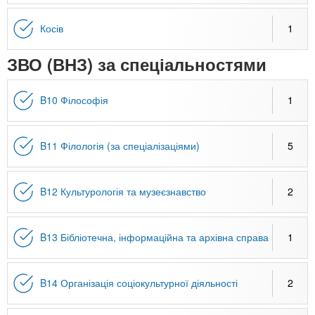
n
MBA
е
и
р
х
Косів
1
t
і
Онлайн курси
а
з
ЗВО (ВНЗ) за спеціальностями
л
а
s
у
к
За кордоном
B10 Філософія
1
.
л
а
i
д
B11 Філологія (за спеціалізаціями)
5
і
n
в
B12 Культурологія та музеєзнавство
2
f
B13 Бібліотечна, інформаційна та архівна справа
1
o
B14 Організація соціокультурної діяльності
2