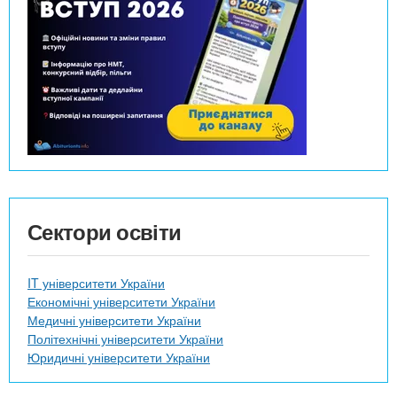
Сектори освіти
IT університети України
Економічні університети України
Медичні університети України
Політехнічні університети України
Юридичні університети України