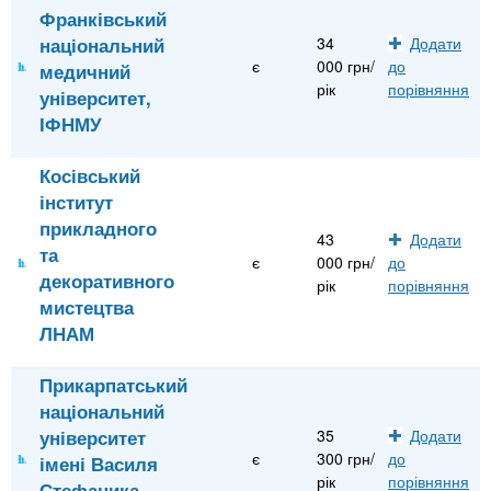
Франківський
національний
34
Додати
є
000 грн/
до
медичний
рік
порівняння
університет,
ІФНМУ
Косівський
інститут
прикладного
43
Додати
та
є
000 грн/
до
декоративного
рік
порівняння
мистецтва
ЛНАМ
Прикарпатський
національний
університет
35
Додати
є
300 грн/
до
імені Василя
рік
порівняння
Стефаника,