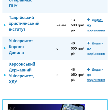
ПНУ
Таврійський
13
Додати
християнський
немає
500 грн/
до
інститут
рік
порівняння
Університет
40
Додати
Короля
є
000 грн/
до
Данила
рік
порівняння
Херсонський
Державний
46
Додати
є
050 грн/
до
Університет,
рік
порівняння
ХДУ