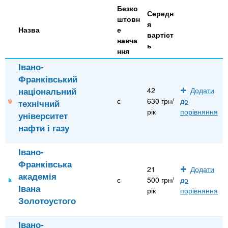
Безко
Середн
штовн
я
Назва
е
вартіст
навча
ь
ння
Івано-
Франківський
національний
42
Додати
є
630 грн/
до
технічний
рік
порівняння
університет
нафти і газу
Івано-
Франківська
21
Додати
академія
є
500 грн/
до
Івана
рік
порівняння
Золотоустого
Івано-