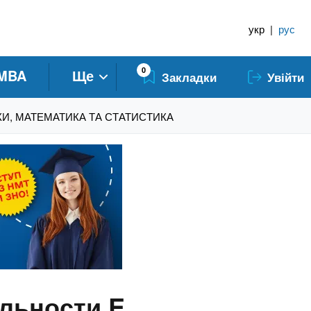
укр
|
рус
0
MBA
Ще
Закладки
Увійти
НАУКИ, МАТЕМАТИКА ТА СТАТИСТИКА
альности E