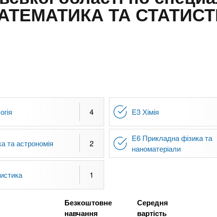
АТЕМАТИКА ТА СТАТИС
огія
4
E3 Хімія
E6 Прикладна фізика та
ка та астрономія
2
наноматеріали
истика
1
Безкоштовне
Середня
навчання
вартість