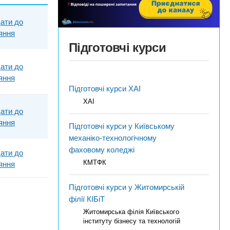
ати до
яння
Підготовчі курси
ати до
яння
Підготовчі курси ХАІ
ХАІ
ати до
яння
Підготовчі курси у Київському
механіко-технологічному
фаховому коледжі
ати до
КМТФК
яння
Підготовчі курси у Житомирській
філії КІБіТ
Житомирська філія Київського
інституту бізнесу та технологій