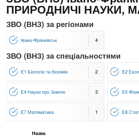
n
т
и
ПРИРОДНИЧІ НАУКИ, М
е
х
t
р
з
і
ЗВО (ВНЗ) за регіонами
а
а
s
л
к
Івано-Франківськ
4
у
л
.
ЗВО (ВНЗ) за спеціальностями
а
д
i
і
E1 Біологія та біохімія
2
E2 Екол
в
n
E4 Науки про Землю
3
E5 Фізи
f
E7 Математика
1
E8 Стат
o
Назва