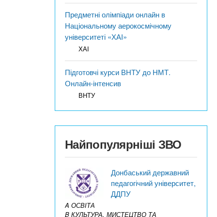
Предметні олімпіади онлайн в
Національному аерокосмічному
університеті «ХАІ»
ХАІ
Підготовчі курси ВНТУ до НМТ.
Онлайн-інтенсив
ВНТУ
Найпопулярніші ЗВО
Донбаський державний
педагогічний університет,
ДДПУ
A ОСВІТА
B КУЛЬТУРА, МИСТЕЦТВО ТА