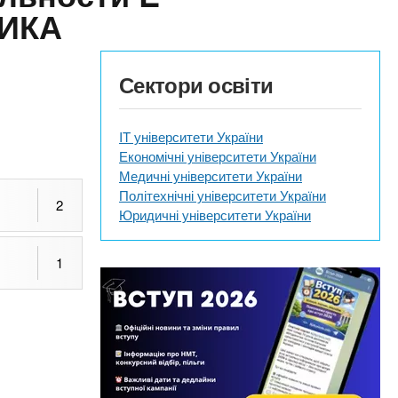
ТИКА
Сектори освіти
IT університети України
Економічні університети України
Медичні університети України
Політехнічні університети України
2
Юридичні університети України
1