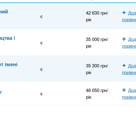
ний
42 630 грн/
Дод
є
рік
порівн
цтва і
35 000 грн/
Дод
є
рік
порівн
т імені
35 300 грн/
Дод
є
рік
порівн
46 050 грн/
Дод
У
є
рік
порівн