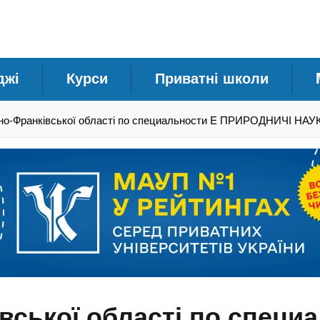
джі
Курси
Приватні школи
ано-Франківської області по специальности E ПРИРОДНИЧІ 
вської області по специ