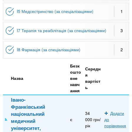
I5 Медсестринство (за спеціалізаціями)
1
I7 Терапія та реабілітація (за спеціалізаціями)
3
I8 Фармація (за спеціалізаціями)
2
Безк
Середн
ошто
я
Назва
вне
вартіст
навч
ь
ання
Івано-
Франківський
національний
34
Додати
є
000 грн/
до
медичний
рік
порівняння
університет,