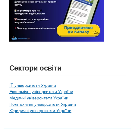
Сектори освіти
IT університети України
Економічні університети України
Медичні університети України
Політехнічні університети України
Юридичні університети України