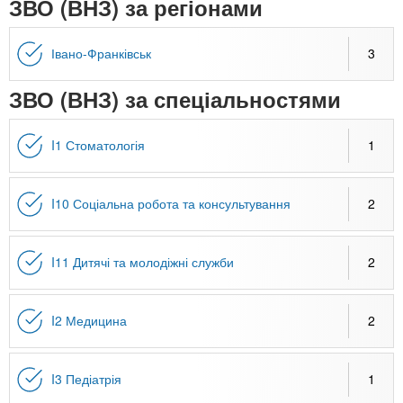
n
ЗВО (ВНЗ) за регіонами
MBA
е
и
р
х
t
і
Івано-Франківськ
3
Онлайн курси
а
з
л
а
s
ЗВО (ВНЗ) за спеціальностями
у
к
За кордоном
.
л
I1 Стоматологія
1
а
i
д
I10 Соціальна робота та консультування
2
і
n
в
I11 Дитячі та молодіжні служби
2
f
I2 Медицина
2
o
I3 Педіатрія
1