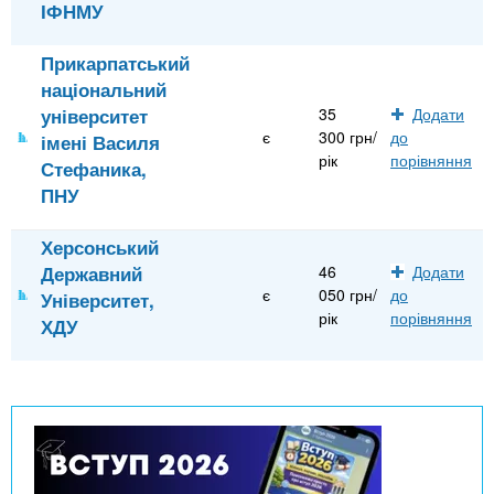
ІФНМУ
Прикарпатський
національний
університет
35
Додати
є
300 грн/
до
імені Василя
рік
порівняння
Стефаника,
ПНУ
Херсонський
Державний
46
Додати
є
050 грн/
до
Університет,
рік
порівняння
ХДУ