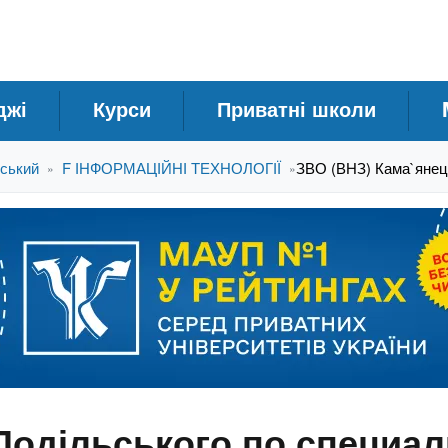
джі
Курси
Приватні школи
ський
F ІНФОРМАЦІЙНІ ТЕХНОЛОГІЇ
ЗВО (ВНЗ) Кама`янець
»
»
Подільського по специал