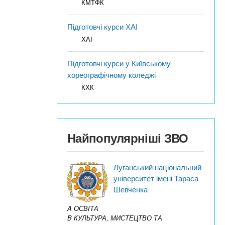
КМТФК
Підготовчі курси ХАІ
ХАІ
Підготовчі курси у Київському
хореографічному коледжі
КХК
Найпопулярніші ЗВО
Луганський національний
університет імені Тараса
Шевченка
A ОСВІТА
B КУЛЬТУРА, МИСТЕЦТВО ТА