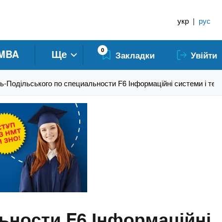
укр
|
рус
0
MBA
Ще
Закладки
Увійти
-Подільського по специальности F6 Інформаційні системи і техн
ьности F6 Інформаційні