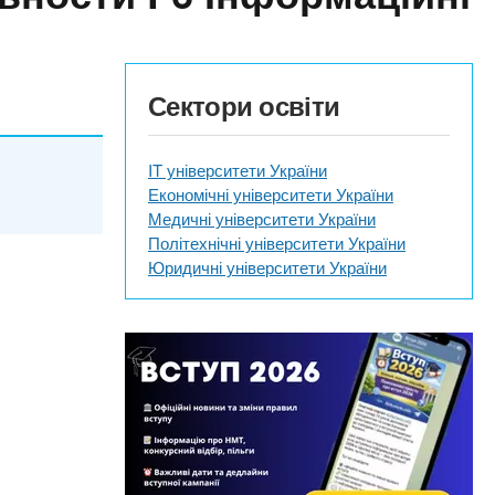
Сектори освіти
IT університети України
Економічні університети України
Медичні університети України
Політехнічні університети України
Юридичні університети України