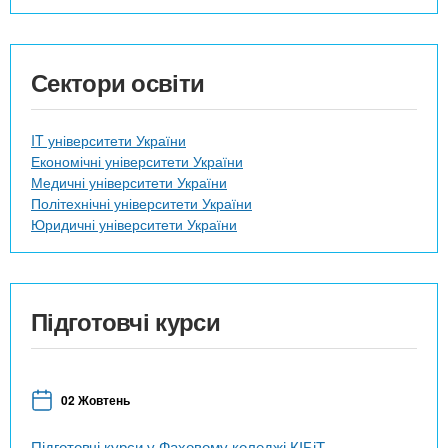
Сектори освіти
IT університети України
Економічні університети України
Медичні університети України
Політехнічні університети України
Юридичні університети України
Підготовчі курси
02 Жовтень
Підготовчі курси у Фаховому коледжі КІБіТ