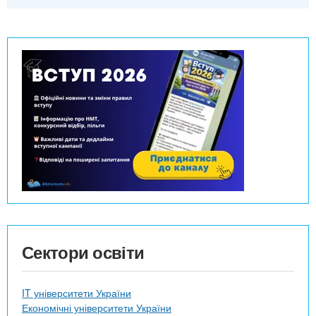
Сектори освіти
IT університети України
Економічні університети України