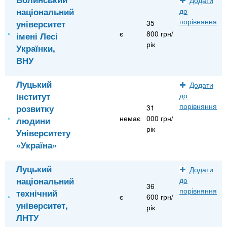
національний
до
порівняння
університет
35
є
800 грн/
імені Лесі
рік
Українки,
ВНУ
Луцький
Додати
інститут
до
порівняння
розвитку
31
немає
000 грн/
людини
рік
Університету
«Україна»
Луцький
Додати
національний
до
36
порівняння
технічний
є
600 грн/
університет,
рік
ЛНТУ