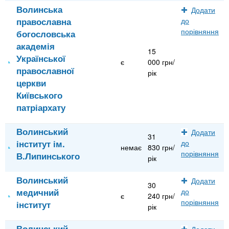
Волинська
Додати
православна
до
порівняння
богословська
академія
15
Української
є
000 грн/
православної
рік
церкви
Київського
патріархату
Волинський
Додати
31
інститут ім.
до
немає
830 грн/
порівняння
В.Липинського
рік
Волинський
Додати
30
медичний
до
є
240 грн/
порівняння
інститут
рік
Волинський
Додати