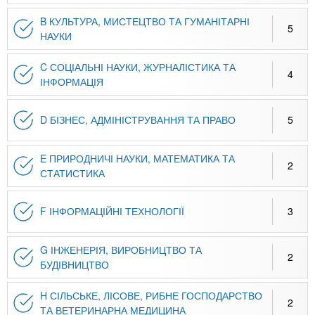
n
MBA
е
и
р
B КУЛЬТУРА, МИСТЕЦТВО ТА ГУМАНІТАРНІ
х
5
t
і
НАУКИ
Онлайн курси
а
з
л
C СОЦІАЛЬНІ НАУКИ, ЖУРНАЛІСТИКА ТА
а
s
4
у
ІНФОРМАЦІЯ
к
За кордоном
.
л
D БІЗНЕС, АДМІНІСТРУВАННЯ ТА ПРАВО
5
а
i
д
E ПРИРОДНИЧІ НАУКИ, МАТЕМАТИКА ТА
і
2
СТАТИСТИКА
n
в
F ІНФОРМАЦІЙНІ ТЕХНОЛОГІЇ
3
f
G ІНЖЕНЕРІЯ, ВИРОБНИЦТВО ТА
2
o
БУДІВНИЦТВО
H СІЛЬСЬКЕ, ЛІСОВЕ, РИБНЕ ГОСПОДАРСТВО
2
ТА ВЕТЕРИНАРНА МЕДИЦИНА