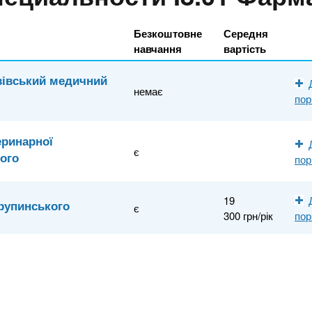
Безкоштовне
Середня
навчання
вартість
вівський медичний
немає
пор
еринарної
є
кого
пор
19
рупинського
є
300 грн/рік
пор