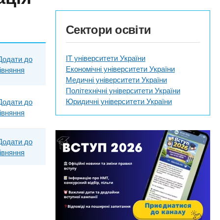
Сектори освіти
IT університети України
Додати до
Економічні університети України
івняння
Медичні університети України
Політехнічні університети України
Юридичні університети України
Додати до
івняння
Додати до
івняння