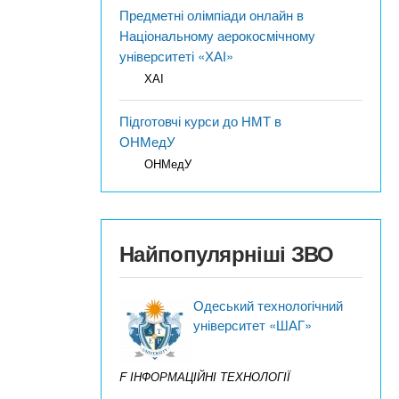
Предметні олімпіади онлайн в
Національному аерокосмічному
університеті «ХАІ»
ХАІ
Підготовчі курси до НМТ в
ОНМедУ
ОНМедУ
Найпопулярніші ЗВО
Одеський технологічний
університет «ШАГ»
F ІНФОРМАЦІЙНІ ТЕХНОЛОГІЇ