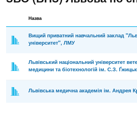
n
т
и
е
х
t
р
Назва
з
і
а
а
s
л
Вищий приватний навчальний заклад "Ль
к
у
університет", ЛМУ
л
.
а
Львівський національний університет вет
д
i
медицини та біотехнологій ім. С.З. Ґжиць
і
в
n
Львівська медична академія ім. Андрея К
f
o