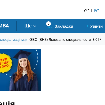
укр
|
рус
0
MBA
Ще
Закладки
Увійти
 спеціалізаціями)
ЗВО (ВНЗ) Львова по специальности I8.01 Фа
»
ація