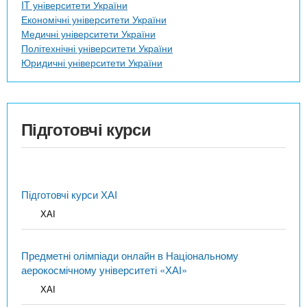
IT університети України
Економічні університети України
Медичні університети України
Політехнічні університети України
Юридичні університети України
Підготовчі курси
Підготовчі курси ХАІ
ХАІ
Предметні олімпіади онлайн в Національному
аерокосмічному університеті «ХАІ»
ХАІ