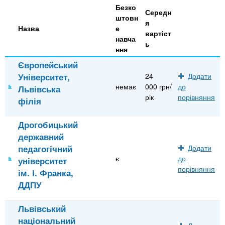
Безко
Середн
штовн
я
Назва
е
вартіст
навча
ь
ння
Європейський
Університет,
24
Додати
немає
000 грн/
до
Львівська
рік
порівняння
філія
Дрогобицький
державний
педагогічний
Додати
є
до
університет
порівняння
ім. І. Франка,
ДДПУ
Львівський
національний