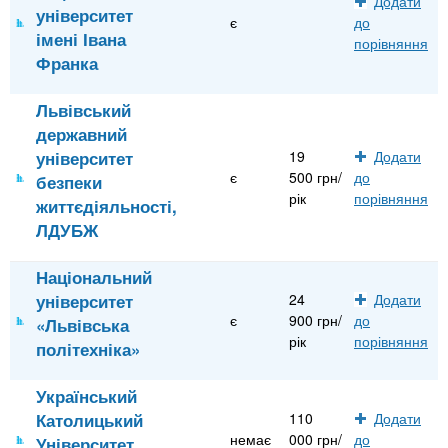
Додати
університет
є
до
імені Івана
порівняння
Франка
Львівський
державний
університет
19
Додати
є
500 грн/
до
безпеки
рік
порівняння
життєдіяльності,
ЛДУБЖ
Національний
університет
24
Додати
є
900 грн/
до
«Львівська
рік
порівняння
політехніка»
Український
Католицький
110
Додати
немає
000 грн/
до
Університет,