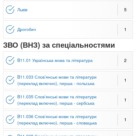
n
MBA
е
и
р
Львів
5
х
t
і
Онлайн курси
а
з
л
а
s
Дрогобич
1
у
к
За кордоном
ЗВО (ВНЗ) за спеціальностями
.
л
а
B11.01 Українська мова та література
2
i
д
і
B11.033 Слов’янські мови та літератури
n
в
1
(переклад включно), перша - польська
f
B11.035 Слов’янські мови та літератури
1
(переклад включно), перша - сербська
o
B11.036 Слов’янські мови та літератури
1
(переклад включно), перша - словацька
B11.038 Слов’янські мови та літератури