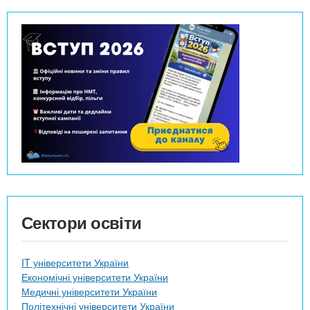
Сектори освіти
IT університети України
Економічні університети України
Медичні університети України
Політехнічні університети України