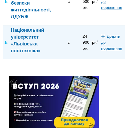
є
500 грн/
до
безпеки
рік
порівняння
життєдіяльності,
ЛДУБЖ
Національний
університет
24
Додати
є
900 грн/
до
«Львівська
рік
порівняння
політехніка»