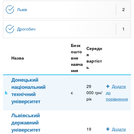
n
MBA
е
и
р
Львів
2
х
t
і
Онлайн курси
а
з
л
а
s
Дрогобич
1
у
к
За кордоном
Безк
.
л
Середн
ошто
а
я
Назва
вне
вартіст
i
д
навча
ь
ння
і
n
в
Донецький
національний
29
Додати
є
000 грн/
до
технічний
f
рік
порівняння
університет
o
Львівський
державний
університет
19
Додати