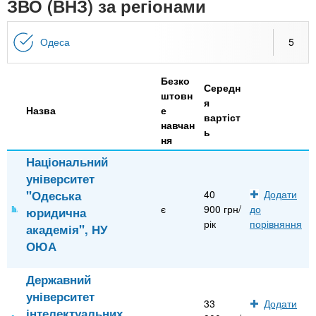
n
ЗВО (ВНЗ) за регіонами
MBA
е
и
р
х
t
і
Одеса
5
Онлайн курси
а
з
л
а
s
у
Безко
к
За кордоном
Середн
штовн
я
.
л
Назва
е
вартіст
навчан
а
ь
ня
i
д
Національний
і
університет
n
в
"Одеська
40
Додати
є
900 грн/
до
юридична
f
рік
порівняння
академія", НУ
ОЮА
o
Державний
університет
33
Додати
інтелектуальних