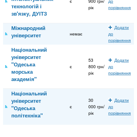
є
900 грн/
до
технологій і
рік
порівняння
зв'язку, ДУІТЗ
Міжнародний
Додати
немає
до
університет
порівняння
Національний
університет
53
Додати
"Одеська
є
800 грн/
до
морська
рік
порівняння
академія"
Національний
університет
30
Додати
є
000 грн/
до
"Одеська
рік
порівняння
політехніка"