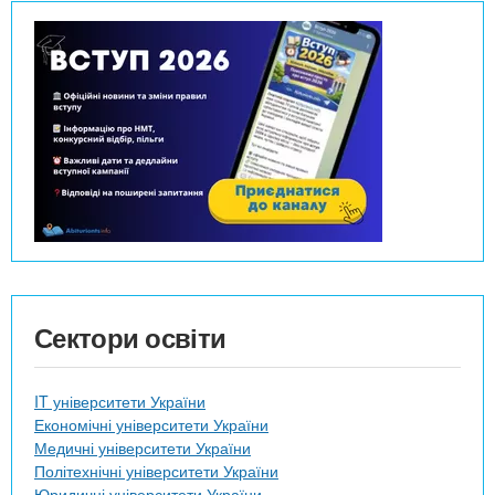
Сектори освіти
IT університети України
Економічні університети України
Медичні університети України
Політехнічні університети України
Юридичні університети України