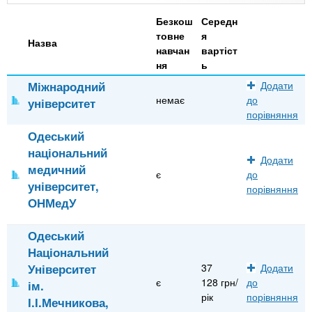
n
MBA
е
и
р
Безкош
Середн
х
t
і
товне
я
Назва
Онлайн курси
а
з
навчан
вартіст
л
ня
ь
а
s
у
Міжнародний
Додати
к
За кордоном
немає
до
університет
.
л
порівняння
а
Одеський
i
д
національний
Додати
і
медичний
є
до
n
в
університет,
порівняння
ОНМедУ
f
Одеський
Національний
o
Університет
37
Додати
є
128 грн/
до
ім.
рік
порівняння
І.І.Мечникова,