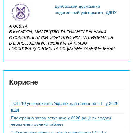
Донбаський державний
педагогічний університет, ДДПУ
A ОСВІТА
B КУЛЬТУРА, МИСТЕЦТВО ТА ГУМАНІТАРНІ НАУКИ
C СОЦІАЛЬНІ НАУКИ, ЖУРНАЛІСТИКА ТА ІНФОРМАЦІЯ
D БІЗНЕС, АДМІНІСТРУВАННЯ ТА ПРАВО
I ОХОРОНА ЗДОРОВ’Я ТА СОЦІАЛЬНЕ ЗАБЕЗПЕЧЕННЯ
Корисне
ТОП-10 університетів України для навчання в ІТ у 2026
році
Електронна заява вступника у 2026 році: як подати
через електронний кабінет
Таблиця відповідності шкали оцінювання ECTS з