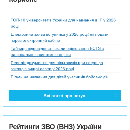
ТОП-10 університетів України для навчання в ІТ у 2026
році
Електронна заява вступника у 2026 році: як подати
через електронний кабінет
Таблиця відповідності шкали оцінювання ECTS з
національною системою оцінки
Перелік документів для пільговиків при вступі до
закладів вищої освіти у 2026 році
Пільги на навчання для дітей учасників бойових дій
Всі статті про вступ.
Рейтинги ЗВО (ВНЗ) України