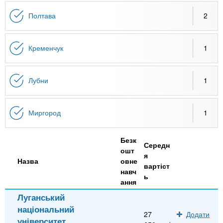
n
MBA
е
и
р
Полтава
2
х
t
і
Онлайн курси
а
з
л
а
s
Кременчук
1
у
к
За кордоном
.
л
Лубни
1
а
i
д
Миргород
1
і
n
в
Безк
Середн
ошт
я
f
Назва
овне
вартіст
навч
ь
ання
o
Луганський
національний
27
Додати
університет