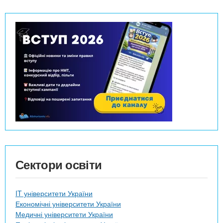
Сектори освіти
IT університети України
Економічні університети України
Медичні університети України