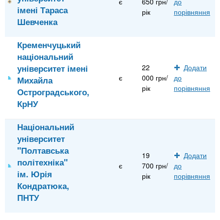
є
650 грн/
до
імені Тараса
рік
порівняння
Шевченка
Кременчуцький
національний
університет імені
22
Додати
є
000 грн/
до
Михайла
рік
порівняння
Остроградського,
КрНУ
Національний
університет
"Полтавська
19
Додати
політехніка"
є
700 грн/
до
ім. Юрія
рік
порівняння
Кондратюка,
ПНТУ