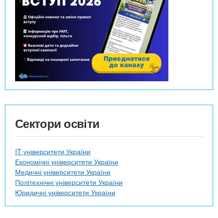
Сектори освіти
IT університети України
Економічні університети України
Медичні університети України
Політехнічні університети України
Юридичні університети України