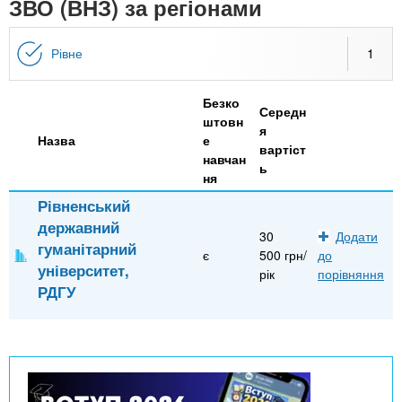
n
ЗВО (ВНЗ) за регіонами
MBA
е
и
р
х
t
і
Рівне
1
Онлайн курси
а
з
л
а
s
у
Безко
к
За кордоном
Середн
штовн
я
.
л
Назва
е
вартіст
навчан
а
ь
ня
i
д
Рівненський
і
державний
n
30
Додати
в
гуманітарний
є
500 грн/
до
університет,
рік
порівняння
f
РДГУ
o