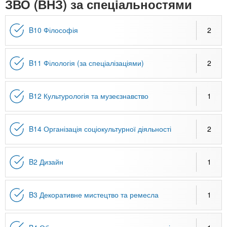
n
ЗВО (ВНЗ) за спеціальностями
MBA
е
и
р
х
t
і
B10 Філософія
2
Онлайн курси
а
з
л
а
s
у
к
За кордоном
B11 Філологія (за спеціалізаціями)
2
.
л
а
B12 Культурологія та музеєзнавство
1
i
д
і
B14 Організація соціокультурної діяльності
2
n
в
f
B2 Дизайн
1
o
B3 Декоративне мистецтво та ремесла
1