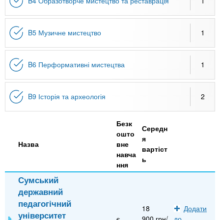
B4 Образотворче мистецтво та реставрація
1
B5 Музичне мистецтво
1
B6 Перформативні мистецтва
1
B9 Історія та археологія
2
Безк
Середн
ошто
я
Назва
вне
вартіст
навча
ь
ння
Сумський
державний
педагогічний
18
Додати
університет
є
900 грн/
до