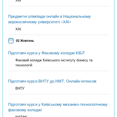
ХАІ
Предметні олімпіади онлайн в Національному
аерокосмічному університеті «ХАІ»
ХАІ
02 Жовтень
Підготовчі курси у Фаховому коледжі КІБіТ
Фаховий коледж Київського інституту бізнесу та
технологій
Підготовчі курси ВНТУ до НМТ. Онлайн-інтенсив
ВНТУ
Підготовчі курси у Київському механіко-технологічному
фаховому коледжі
КМТФК