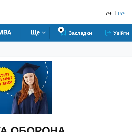
укр
|
рус
0
MBA
Ще
Закладки
Увійти
 ТА ОБОРОНА