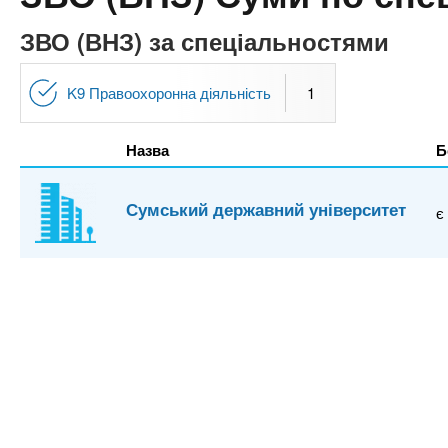
n
т
и
е
х
ЗВО (ВНЗ) за спеціальностями
t
р
з
і
а
а
K9 Правоохоронна діяльність
1
s
л
к
у
л
Назва
Б
.
а
д
i
Сумський державний університет
є
і
в
n
f
o