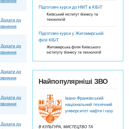
рівняння
Підготовчі курси до НМТ в КІБіТ
Київський інститут бізнесу та
технологій
Додати до
рівняння
Підготовчі курси у Житомирській
філії КІБіТ
Додати до
Житомирська філія Київського
рівняння
інституту бізнесу та технологій
Додати до
рівняння
Найпопулярніші ЗВО
Додати до
Івано-Франківський
рівняння
національний технічний
університет нафти і газу
Додати до
B КУЛЬТУРА, МИСТЕЦТВО ТА