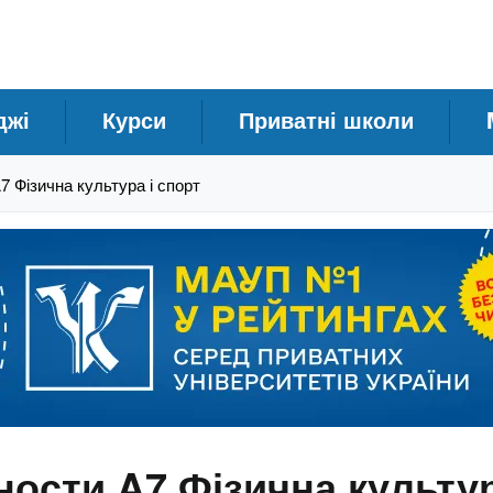
джі
Курси
Приватні школи
 Фізична культура і спорт
ости A7 Фізична культур