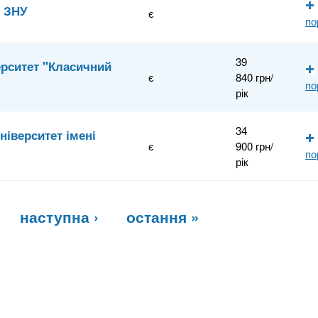
, ЗНУ
є
по
39
ерситет "Класичний
є
840 грн/
по
рік
34
ніверситет імені
є
900 грн/
по
рік
наступна ›
остання »