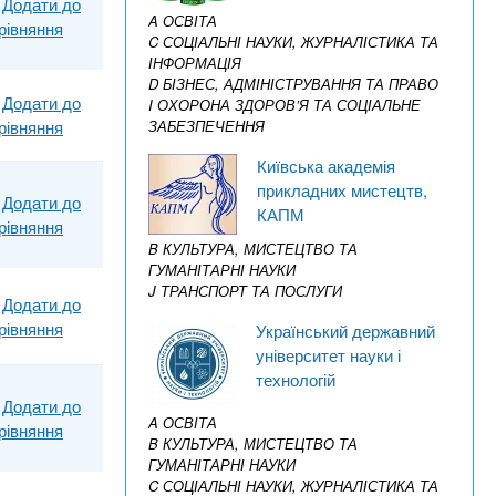
Додати до
A ОСВІТА
рівняння
C СОЦІАЛЬНІ НАУКИ, ЖУРНАЛІСТИКА ТА
ІНФОРМАЦІЯ
D БІЗНЕС, АДМІНІСТРУВАННЯ ТА ПРАВО
Додати до
I ОХОРОНА ЗДОРОВ’Я ТА СОЦІАЛЬНЕ
ЗАБЕЗПЕЧЕННЯ
рівняння
Київська академія
прикладних мистецтв,
Додати до
КАПМ
рівняння
B КУЛЬТУРА, МИСТЕЦТВО ТА
ГУМАНІТАРНІ НАУКИ
J ТРАНСПОРТ ТА ПОСЛУГИ
Додати до
рівняння
Український державний
університет науки і
технологій
Додати до
A ОСВІТА
рівняння
B КУЛЬТУРА, МИСТЕЦТВО ТА
ГУМАНІТАРНІ НАУКИ
C СОЦІАЛЬНІ НАУКИ, ЖУРНАЛІСТИКА ТА