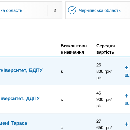
ка область
2
Чернігівська область
Безкоштовн
Середня
е навчання
вартість
26
ніверситет, БДПУ
є
800 грн/
по
рік
46
іверситет, ДДПУ
є
900 грн/
по
рік
27
мені Тараса
є
650 грн/