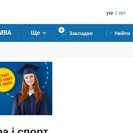
укр
|
рус
0
MBA
Ще
Закладки
Увійти
а і спорт