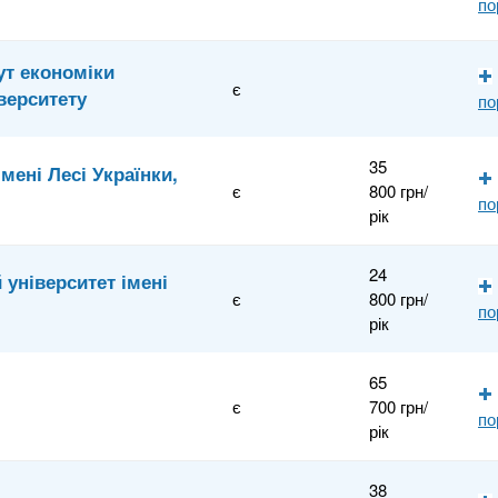
по
ут економіки
є
верситету
по
35
мені Лесі Українки,
є
800 грн/
по
рік
24
 університет імені
є
800 грн/
по
рік
65
є
700 грн/
по
рік
38