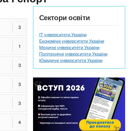
Сектори освіти
3
IT університети України
Економічні університети України
1
Медичні університети України
Політехнічні університети України
Юридичні університети України
3
3
3
4