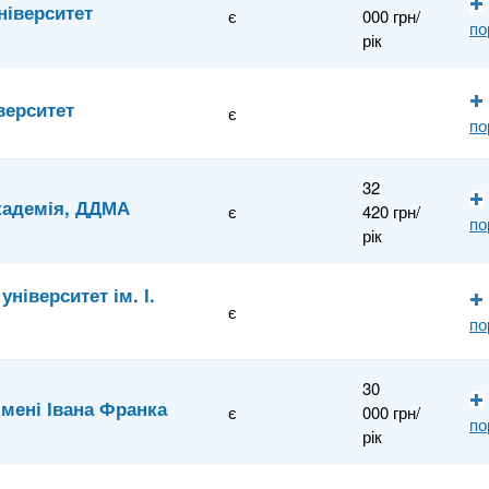
ніверситет
є
000 грн/
по
рік
верситет
є
по
32
кадемія, ДДМА
є
420 грн/
по
рік
ніверситет ім. І.
є
по
30
мені Івана Франка
є
000 грн/
по
рік