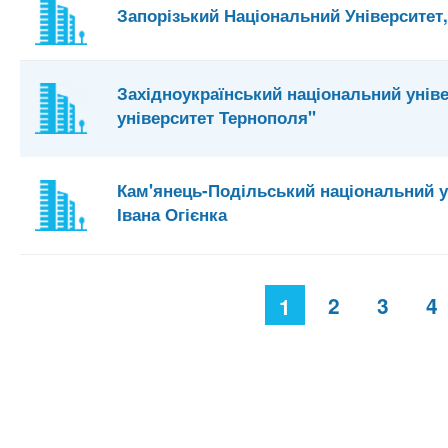
Запорізький Національний Університет
Західноукраїнський національний унів
університет Тернополя"
Кам'янець-Подільський національний у
Івана Огієнка
С
2
3
4
1
т
о
р
і
н
к