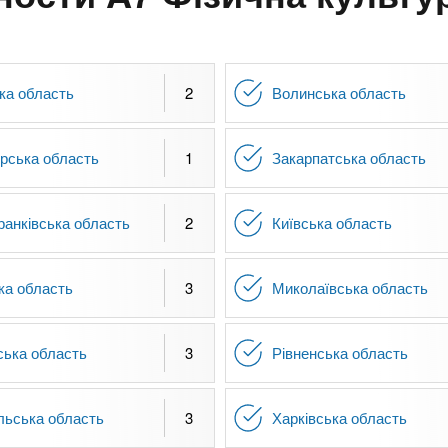
ка область
2
Волинська область
рська область
1
Закарпатська область
ранківська область
2
Київська область
ка область
3
Миколаївська область
ська область
3
Рівненська область
льська область
3
Харківська область