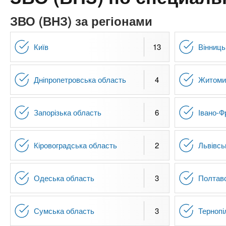
n
т
и
е
х
ЗВО (ВНЗ) за регіонами
t
р
з
і
а
а
Київ
13
Вінниць
s
л
к
у
л
.
Дніпропетровська область
4
Житоми
а
д
i
Запорізька область
6
Івано-Ф
і
в
n
Кіровоградська область
2
Львівсь
f
Одеська область
3
Полтав
o
Сумська область
3
Тернопі