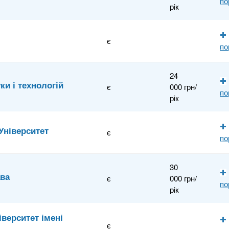
по
рік
є
по
24
ки і технологій
є
000 грн/
по
рік
Університет
є
по
30
ава
є
000 грн/
по
рік
верситет імені
є