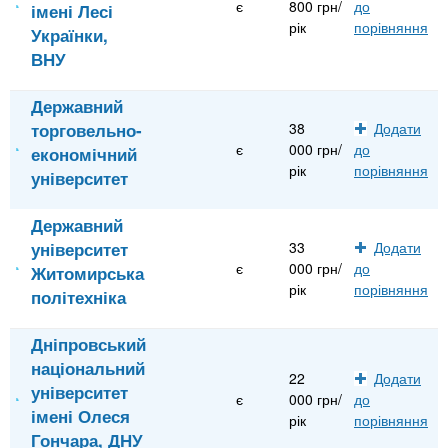
є
800 грн/
до
імені Лесі
рік
порівняння
Українки,
ВНУ
Державний
торговельно-
38
Додати
є
000 грн/
до
економічний
рік
порівняння
університет
Державний
університет
33
Додати
є
000 грн/
до
Житомирська
рік
порівняння
політехніка
Дніпровський
національний
22
Додати
університет
є
000 грн/
до
імені Олеся
рік
порівняння
Гончара, ДНУ