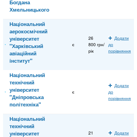
Богдана
Хмельницького
Національний
аерокосмічний
університет
26
Додати
є
800 грн/
до
"Харківський
рік
порівняння
авіаційний
інститут"
Національний
технічний
Додати
університет
є
до
"Дніпровська
порівняння
політехніка"
Національний
технічний
університет
21
Додати