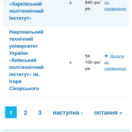
є
840 грн/
до
«Харківський
рік
порівняння
політехнічний
iнститут»
Національний
технічний
університет
України
54
Додати
«Київський
є
100 грн/
до
політехнічний
рік
порівняння
інститут» ім.
Ігоря
Сікорського
С
2
3
наступна ›
остання »
т
1
о
р