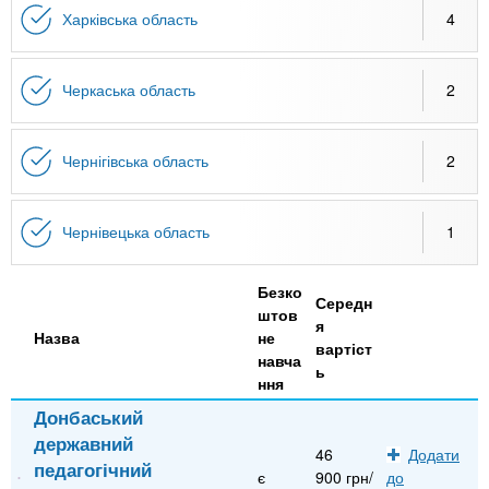
Харківська область
4
Черкаська область
2
Чернігівська область
2
Чернівецька область
1
Безко
Середн
штов
я
Назва
не
вартіст
навча
ь
ння
Донбаський
державний
46
Додати
педагогічний
є
900 грн/
до