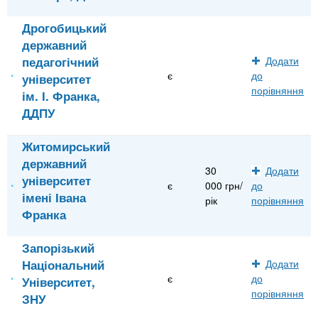
Дрогобицький
державний
педагогічний
Додати
є
до
університет
порівняння
ім. І. Франка,
ДДПУ
Житомирський
державний
30
Додати
університет
є
000 грн/
до
імені Івана
рік
порівняння
Франка
Запорізький
Національний
Додати
є
до
Університет,
порівняння
ЗНУ