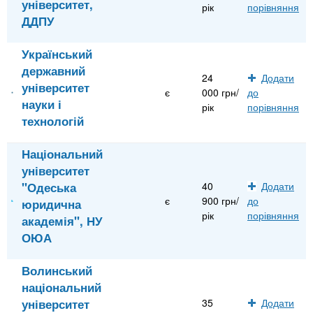
університет,
рік
порівняння
ДДПУ
Український
державний
24
Додати
університет
є
000 грн/
до
науки і
рік
порівняння
технологій
Національний
університет
"Одеська
40
Додати
є
900 грн/
до
юридична
рік
порівняння
академія", НУ
ОЮА
Волинський
національний
університет
35
Додати