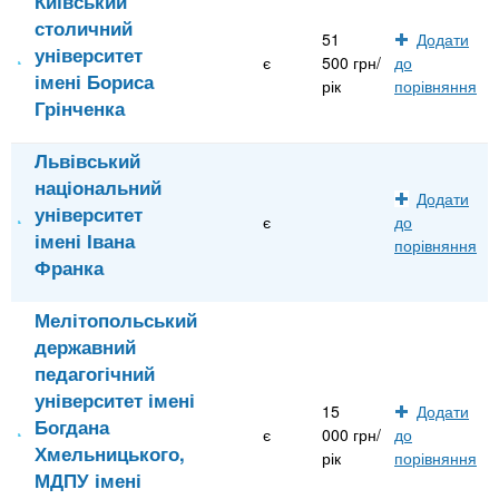
Київський
столичний
51
Додати
університет
є
500 грн/
до
імені Бориса
рік
порівняння
Грінченка
Львівський
національний
Додати
університет
є
до
імені Івана
порівняння
Франка
Мелітопольський
державний
педагогічний
університет імені
15
Додати
Богдана
є
000 грн/
до
Хмельницького,
рік
порівняння
МДПУ імені