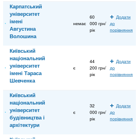
Карпатський
університет
60
Додати
імені
немає
000 грн/
до
Августина
рік
порівняння
Волошина
Київський
національний
44
Додати
університет
є
200 грн/
до
імені Тараса
рік
порівняння
Шевченка
Київський
національний
32
Додати
університет
є
000 грн/
до
будівництва і
рік
порівняння
архітектури