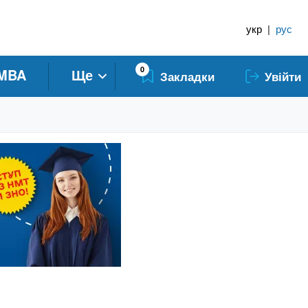
укр
|
рус
0
MBA
Ще
Закладки
Увійти