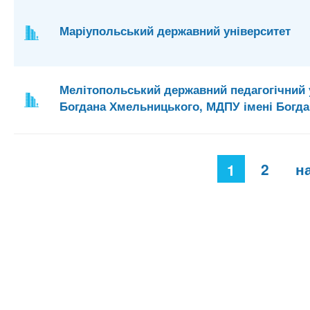
Маріупольський державний університет
Мелітопольський державний педагогічний у
Богдана Хмельницького, МДПУ імені Богд
С
2
н
1
т
о
р
і
н
к
и