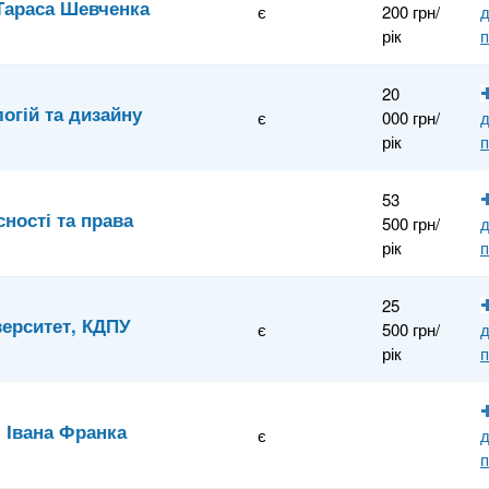
 Тараса Шевченка
є
200 грн/
рік
п
20
огій та дизайну
є
000 грн/
рік
п
53
сності та права
500 грн/
рік
п
25
верситет, КДПУ
є
500 грн/
рік
п
і Івана Франка
є
п