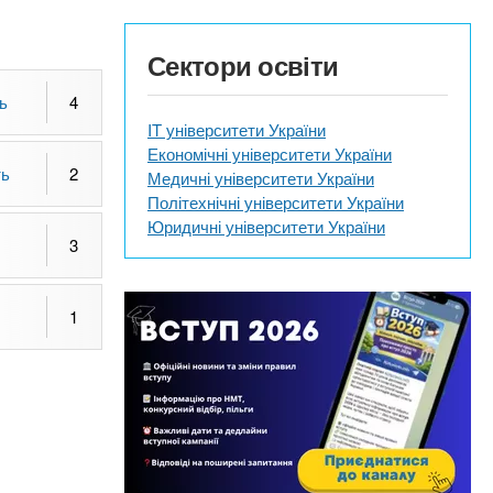
Сектори освіти
ь
4
IT університети України
Економічні університети України
ть
2
Медичні університети України
Політехнічні університети України
Юридичні університети України
3
1