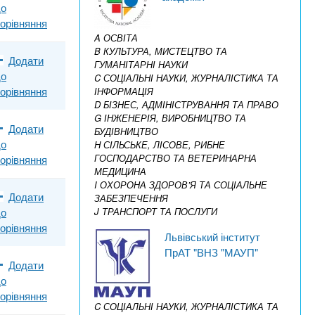
до
орівняння
A ОСВІТА
B КУЛЬТУРА, МИСТЕЦТВО ТА
Додати
ГУМАНІТАРНІ НАУКИ
до
C СОЦІАЛЬНІ НАУКИ, ЖУРНАЛІСТИКА ТА
орівняння
ІНФОРМАЦІЯ
D БІЗНЕС, АДМІНІСТРУВАННЯ ТА ПРАВО
G ІНЖЕНЕРІЯ, ВИРОБНИЦТВО ТА
Додати
БУДІВНИЦТВО
до
H СІЛЬСЬКЕ, ЛІСОВЕ, РИБНЕ
ГОСПОДАРСТВО ТА ВЕТЕРИНАРНА
орівняння
МЕДИЦИНА
I ОХОРОНА ЗДОРОВ’Я ТА СОЦІАЛЬНЕ
Додати
ЗАБЕЗПЕЧЕННЯ
J ТРАНСПОРТ ТА ПОСЛУГИ
до
орівняння
Львівський інститут
ПрАТ "ВНЗ "МАУП"
Додати
до
орівняння
C СОЦІАЛЬНІ НАУКИ, ЖУРНАЛІСТИКА ТА