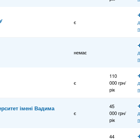
У
є
п
немає
п
110
є
000 грн/
рік
п
45
ерситет імені Вадима
є
000 грн/
рік
п
44