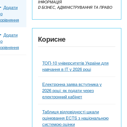
ІНФОРМАЦІЯ
Додати
D БІЗНЕС, АДМІНІСТРУВАННЯ ТА ПРАВО
до
орівняння
Додати
Корисне
до
орівняння
ТОП-10 університетів України для
навчання в ІТ у 2026 році
Електронна заява вступника у
2026 році: як подати через
електронний кабінет
Таблиця відповідності шкали
оцінювання ECTS з національною
системою оцінки