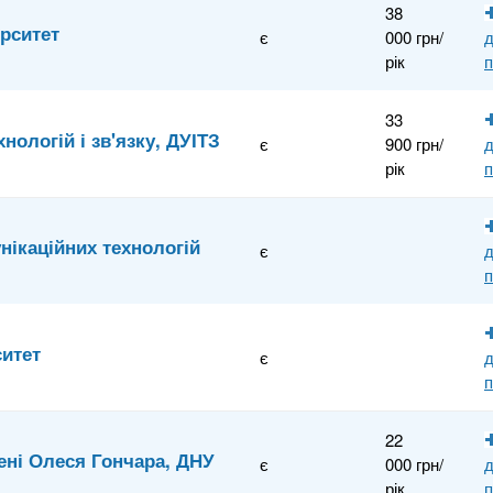
38
рситет
є
000 грн/
рік
п
33
нологій і зв'язку, ДУІТЗ
є
900 грн/
рік
п
нікаційних технологій
є
п
ситет
є
п
22
ені Олеся Гончара, ДНУ
є
000 грн/
рік
п