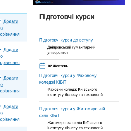
Підготовчі курси
Додати
до
орівняння
Підготовчі курси до вступу
Дніпровський гуманітарний
Додати
університет
до
орівняння
02 Жовтень
Підготовчі курси у Фаховому
Додати
коледжі КІБіТ
до
Фаховий коледж Київського
орівняння
інституту бізнесу та технологій
Додати
Підготовчі курси у Житомирській
до
філії КІБіТ
орівняння
Житомирська філія Київського
інституту бізнесу та технологій