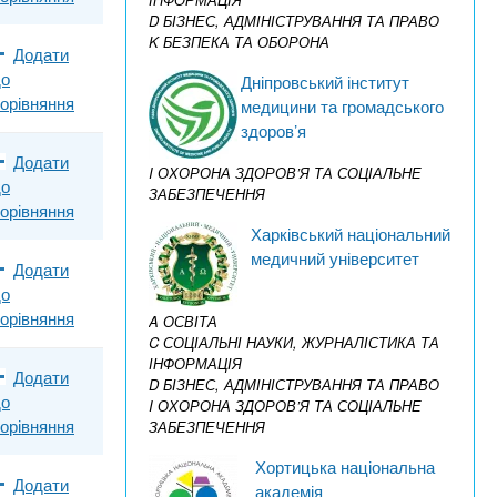
D БІЗНЕС, АДМІНІСТРУВАННЯ ТА ПРАВО
K БЕЗПЕКА ТА ОБОРОНА
Додати
до
Дніпровський інститут
орівняння
медицини та громадського
здоров’я
Додати
I ОХОРОНА ЗДОРОВ’Я ТА СОЦІАЛЬНЕ
до
ЗАБЕЗПЕЧЕННЯ
орівняння
Харківський національний
медичний університет
Додати
до
орівняння
A ОСВІТА
C СОЦІАЛЬНІ НАУКИ, ЖУРНАЛІСТИКА ТА
ІНФОРМАЦІЯ
Додати
D БІЗНЕС, АДМІНІСТРУВАННЯ ТА ПРАВО
до
I ОХОРОНА ЗДОРОВ’Я ТА СОЦІАЛЬНЕ
орівняння
ЗАБЕЗПЕЧЕННЯ
Хортицька національна
Додати
академія