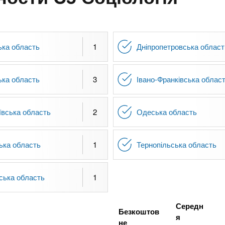
ька область
1
Дніпропетровська област
ька область
3
Івано-Франківська облас
вська область
2
Одеська область
ька область
1
Тернопільська область
вська область
1
Середн
Безкоштов
я
не