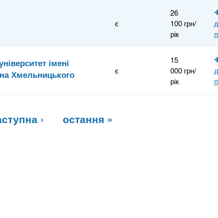
26
є
100 грн/
рік
п
15
ніверситет імені
є
000 грн/
ана Хмельницького
рік
п
аступна ›
остання »