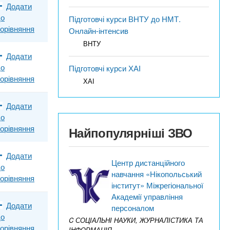
Додати
до
Підготовчі курси ВНТУ до НМТ.
орівняння
Онлайн-інтенсив
ВНТУ
Додати
до
Підготовчі курси ХАІ
орівняння
ХАІ
Додати
до
орівняння
Найпопулярніші ЗВО
Додати
Центр дистанційного
до
навчання «Нікопольський
орівняння
інститут» Міжрегіональної
Академії управління
Додати
персоналом
до
C СОЦІАЛЬНІ НАУКИ, ЖУРНАЛІСТИКА ТА
орівняння
ІНФОРМАЦІЯ