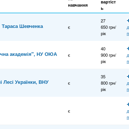
вартіст
навчання
ь
27
і Тараса Шевченка
є
650 грн/
рік
п
40
ична академія", НУ ОЮА
є
900 грн/
рік
п
35
і Лесі Українки, ВНУ
є
800 грн/
рік
п
є
п