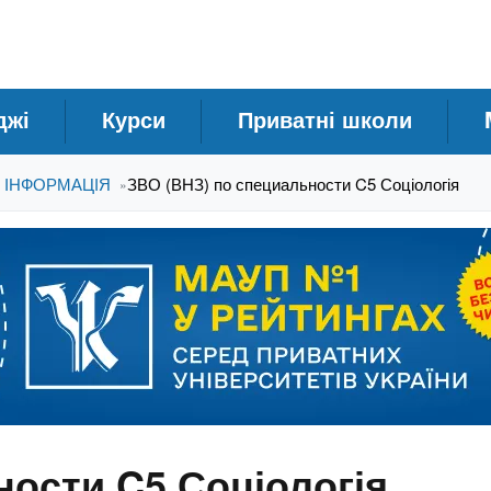
джі
Курси
Приватні школи
А ІНФОРМАЦІЯ
ЗВО (ВНЗ) по специальности C5 Соціологія
»
ности C5 Соціологія