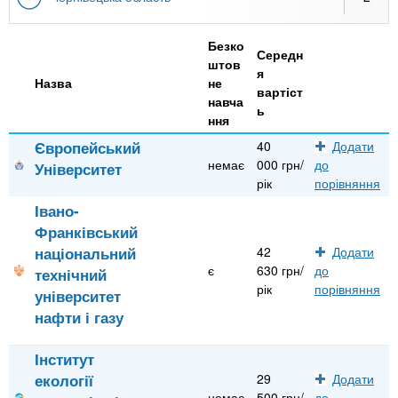
Безко
Середн
штов
я
Назва
не
вартіст
навча
ь
ння
Європейський
40
Додати
немає
000 грн/
до
Університет
рік
порівняння
Івано-
Франківський
національний
42
Додати
є
630 грн/
до
технічний
рік
порівняння
університет
нафти і газу
Інститут
екології
29
Додати
немає
500 грн/
до