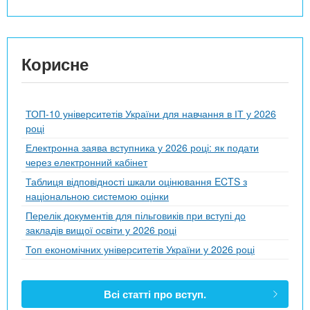
Корисне
ТОП-10 університетів України для навчання в ІТ у 2026
році
Електронна заява вступника у 2026 році: як подати
через електронний кабінет
Таблиця відповідності шкали оцінювання ECTS з
національною системою оцінки
Перелік документів для пільговиків при вступі до
закладів вищої освіти у 2026 році
Топ економічних університетів України у 2026 році
Всі статті про вступ.