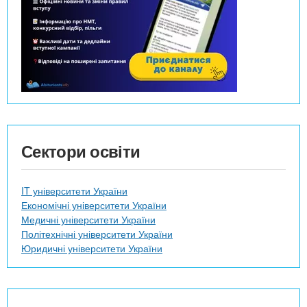
Сектори освіти
IT університети України
Економічні університети України
Медичні університети України
Політехнічні університети України
Юридичні університети України