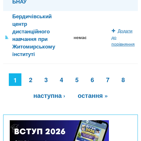
БНАУ
Бердичівський
центр
дистанційного
Додати
немає
до
навчання при
порівняння
Житомирському
інституті
С
2
3
4
5
6
7
8
т
1
о
р
наступна ›
остання »
і
н
к
и