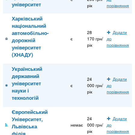
університет
рік
порівняння
Харківський
національний
автомобільно-
28
Додати
є
170 грн/
до
дорожній
рік
порівняння
університет
(ХНАДУ)
Український
державний
24
Додати
університет
є
000 грн/
до
науки і
рік
порівняння
технологій
Європейський
Університет,
24
Додати
немає
000 грн/
до
Львівська
рік
порівняння
філія