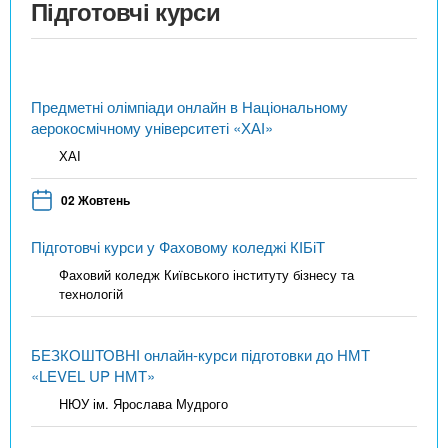
Підготовчі курси
Предметні олімпіади онлайн в Національному
аерокосмічному університеті «ХАІ»
ХАІ
02 Жовтень
Підготовчі курси у Фаховому коледжі КІБіТ
Фаховий коледж Київського інституту бізнесу та
технологій
БЕЗКОШТОВНІ онлайн-курси підготовки до НМТ
«LEVEL UP НМТ»
НЮУ ім. Ярослава Мудрого