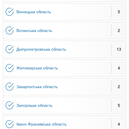
n
MBA
е
и
р
х
Вінницька область
5
t
і
Онлайн курси
а
з
л
а
s
Волинська область
2
у
к
За кордоном
.
л
Дніпропетровська область
13
а
i
д
і
Житомирська область
4
n
в
Закарпатська область
2
f
Запорізька область
5
o
Івано-Франківська область
4