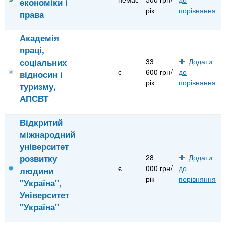
економіки і
рік
порівняння
права
Академія
праці,
соціальних
33
Додати
є
600 грн/
до
відносин і
рік
порівняння
туризму,
АПСВТ
Відкритий
міжнародний
університет
розвитку
28
Додати
є
000 грн/
до
людини
рік
порівняння
"Україна",
Університет
"Україна"