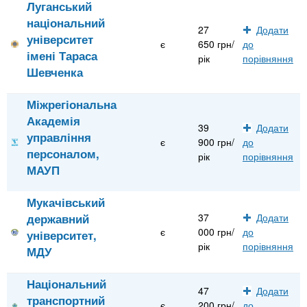
Луганський
національний
27
Додати
університет
є
650 грн/
до
імені Тараса
рік
порівняння
Шевченка
Міжрегіональна
Академія
39
Додати
управління
є
900 грн/
до
персоналом,
рік
порівняння
МАУП
Мукачівський
державний
37
Додати
є
000 грн/
до
університет,
рік
порівняння
МДУ
Національний
47
Додати
транспортний
є
200 грн/
до