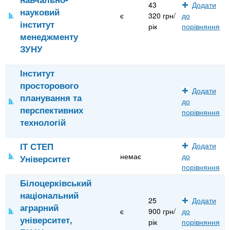
43
Додати
науковий
є
320 грн/
до
інститут
рік
порівняння
менеджменту
ЗУНУ
Інститут
просторового
Додати
планування та
до
перспективних
порівняння
технологій
ІТ СТЕП
Додати
немає
до
Університет
порівняння
Білоцерківський
національний
25
Додати
аграрний
є
900 грн/
до
університет,
рік
порівняння