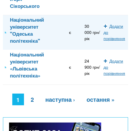
Сікорського
Національний
університет
30
Додати
є
000 грн/
до
"Одеська
рік
порівняння
політехніка"
Національний
університет
24
Додати
є
900 грн/
до
«Львівська
рік
порівняння
політехніка»
С
2
наступна ›
остання »
т
1
о
р
і
н