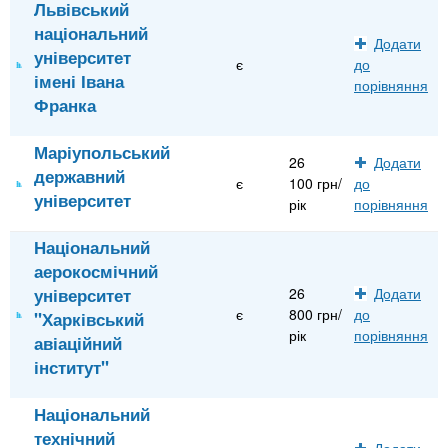
Львівський
національний
Додати
університет
є
до
імені Івана
порівняння
Франка
Маріупольський
26
Додати
державний
є
100 грн/
до
університет
рік
порівняння
Національний
аерокосмічний
університет
26
Додати
є
800 грн/
до
"Харківський
рік
порівняння
авіаційний
інститут"
Національний
технічний
Додати