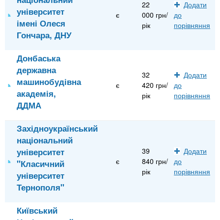
22
Додати
університет
є
000 грн/
до
імені Олеся
рік
порівняння
Гончара, ДНУ
Донбаська
державна
32
Додати
машинобудівна
є
420 грн/
до
академія,
рік
порівняння
ДДМА
Західноукраїнський
національний
університет
39
Додати
є
840 грн/
до
"Класичний
рік
порівняння
університет
Тернополя"
Київський