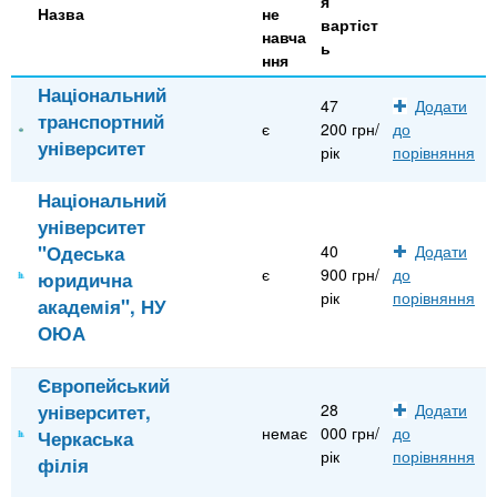
я
Назва
не
вартіст
навча
ь
ння
Національний
47
Додати
транспортний
є
200 грн/
до
університет
рік
порівняння
Національний
університет
"Одеська
40
Додати
є
900 грн/
до
юридична
рік
порівняння
академія", НУ
ОЮА
Європейський
університет,
28
Додати
немає
000 грн/
до
Черкаська
рік
порівняння
філія