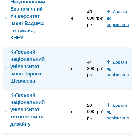
Національний
Економічний
45
Додати
Університет
є
000 грн/
до
імені Вадима
рік
порівняння
Гетьмана,
КНЕУ
Київський
національний
44
Додати
університет
є
200 грн/
до
імені Тараса
рік
порівняння
Шевченка
Київський
національний
20
Додати
університет
є
000 грн/
до
технологій та
рік
порівняння
дизайну