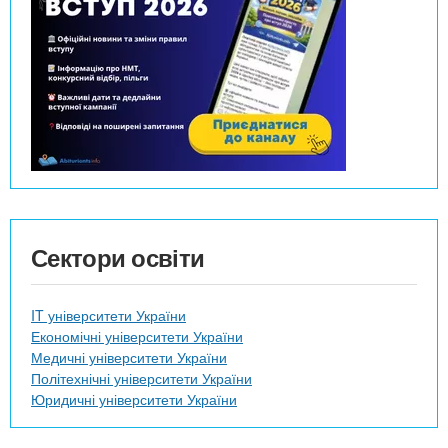
к
и
Сектори освіти
IT університети України
Економічні університети України
Медичні університети України
Політехнічні університети України
Юридичні університети України