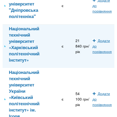
університет
є
до
"Дніпровська
порівняння
політехніка"
Національний
технічний
університет
21
Додати
є
840 грн/
до
«Харківський
рік
порівняння
політехнічний
iнститут»
Національний
технічний
університет
України
54
Додати
«Київський
є
100 грн/
до
політехнічний
рік
порівняння
інститут» ім.
Ігоря