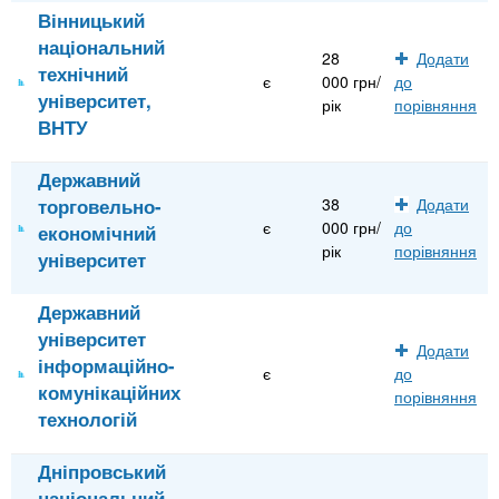
Вінницький
національний
28
Додати
технічний
є
000 грн/
до
університет,
рік
порівняння
ВНТУ
Державний
торговельно-
38
Додати
є
000 грн/
до
економічний
рік
порівняння
університет
Державний
університет
Додати
інформаційно-
є
до
комунікаційних
порівняння
технологій
Дніпровський
національний