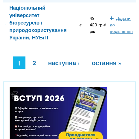
Національний
університет
49
Додати
біоресурсів і
є
420 грн/
до
природокористування
рік
порівняння
України, НУБіП
С
2
наступна ›
остання »
т
1
о
р
і
н
к
и