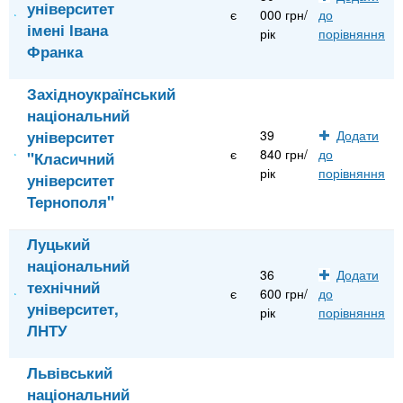
університет
є
000 грн/
до
імені Івана
рік
порівняння
Франка
Західноукраїнський
національний
університет
39
Додати
є
840 грн/
до
"Класичний
рік
порівняння
університет
Тернополя"
Луцький
національний
36
Додати
технічний
є
600 грн/
до
університет,
рік
порівняння
ЛНТУ
Львівський
національний