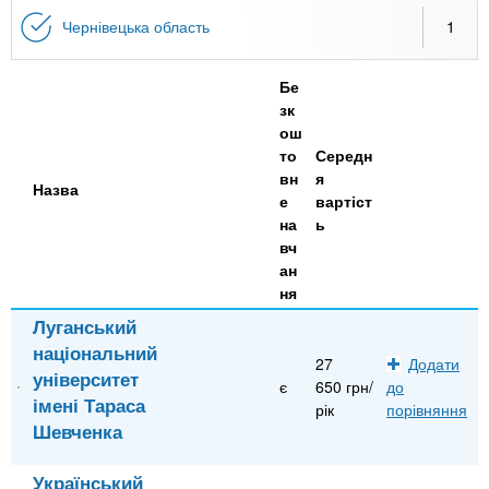
Чернівецька область
1
Бе
зк
ош
то
Середн
вн
я
Назва
е
вартіст
на
ь
вч
ан
ня
Луганський
національний
27
Додати
університет
є
650 грн/
до
імені Тараса
рік
порівняння
Шевченка
Український