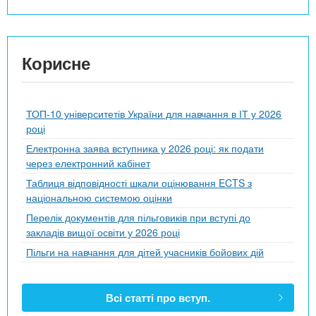
Корисне
ТОП-10 університетів України для навчання в ІТ у 2026
році
Електронна заява вступника у 2026 році: як подати
через електронний кабінет
Таблиця відповідності шкали оцінювання ECTS з
національною системою оцінки
Перелік документів для пільговиків при вступі до
закладів вищої освіти у 2026 році
Пільги на навчання для дітей учасників бойових дій
Всі статті про вступ.