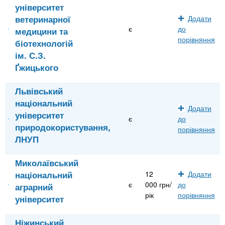
університет
ветеринарної
Додати
є
до
медицини та
порівняння
біотехнологій
ім. С.З.
Ґжицького
Львівський
національний
Додати
університет
є
до
природокористування,
порівняння
ЛНУП
Миколаївський
національний
12
Додати
є
000 грн/
до
аграрний
рік
порівняння
університет
Ніжинський