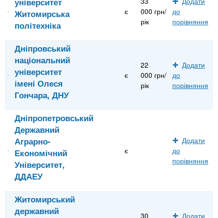
університет
33
Додати
є
000 грн/
до
Житомирська
рік
порівняння
політехніка
Дніпровський
національний
22
Додати
університет
є
000 грн/
до
імені Олеся
рік
порівняння
Гончара, ДНУ
Дніпропетровський
Державний
Аграрно-
Додати
є
до
Економічний
порівняння
Університет,
ДДАЕУ
Житомирський
державний
30
Додати