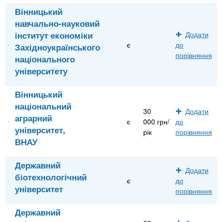
Вінницький
навчально-науковий
інститут економіки
Додати
є
до
Західноукраїнського
порівняння
національного
університету
Вінницький
національний
30
Додати
аграрний
є
000 грн/
до
університет,
рік
порівняння
ВНАУ
Державний
Додати
біотехнологічний
є
до
університет
порівняння
Державний