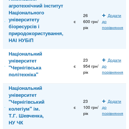
агротехнічний інститут
Національного
26
Додати
університету
є
600 грн/
до
біоресурсів і
рік
порівняння
природокористування,
НАІ НУБіП
Національний
університет
23
Додати
є
954 грн/
до
"Чернігівська
рік
порівняння
політехніка"
Національний
університет
"Чернігівський
23
Додати
є
100 грн/
до
колегіум" ім.
рік
порівняння
Т.Г. Шевченка,
НУ ЧК