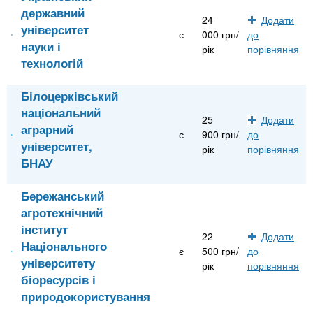
державний
24
Додати
університет
є
000 грн/
до
науки і
рік
порівняння
технологій
Білоцерківський
національний
25
Додати
аграрний
є
900 грн/
до
університет,
рік
порівняння
БНАУ
Бережанський
агротехнічний
інститут
22
Додати
Національного
є
500 грн/
до
університету
рік
порівняння
біоресурсів і
природокористування