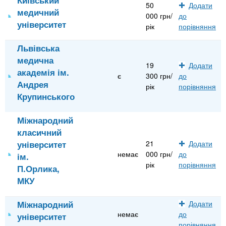
50
Додати
медичний
000 грн/
до
університет
рік
порівняння
Львівська
медична
19
Додати
академія ім.
є
300 грн/
до
Андрея
рік
порівняння
Крупинського
Міжнародний
класичний
університет
21
Додати
немає
000 грн/
до
ім.
рік
порівняння
П.Орлика,
МКУ
Міжнародний
Додати
немає
до
університет
порівняння