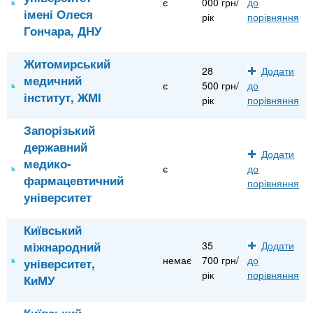
є
000 грн/
до
імені Олеся
рік
порівняння
Гончара, ДНУ
Житомирський
28
Додати
медичний
є
500 грн/
до
інститут, ЖМІ
рік
порівняння
Запорізький
державний
Додати
медико-
є
до
фармацевтичний
порівняння
університет
Київський
міжнародний
35
Додати
немає
700 грн/
до
університет,
рік
порівняння
КиМУ
Київський