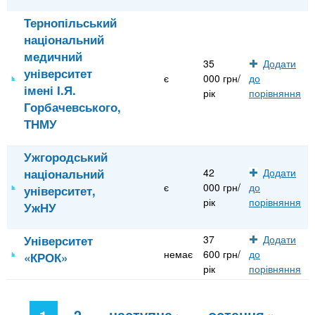
Тернопільський
національний
медичний
35
Додати
університет
є
000 грн/
до
імені І.Я.
рік
порівняння
Горбачевського,
ТНМУ
Ужгородський
національний
42
Додати
є
000 грн/
до
університет,
рік
порівняння
УжНУ
Університет
37
Додати
немає
600 грн/
до
«КРОК»
рік
порівняння
С
2
наступна ›
остання »