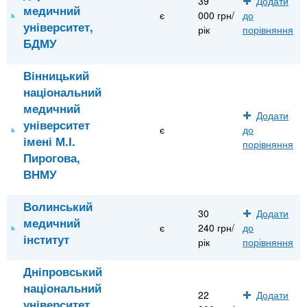
39
Додати
медичний
є
000 грн/
до
університет,
рік
порівняння
БДМУ
Вінницький
національний
медичний
Додати
університет
є
до
імені М.І.
порівняння
Пирогова,
ВНМУ
Волинський
30
Додати
медичний
є
240 грн/
до
інститут
рік
порівняння
Дніпровський
національний
22
Додати
університет