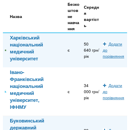
Безко
Середн
штов
я
Назва
не
вартіст
навча
ь
ння
Харківський
національний
50
Додати
є
640 грн/
до
медичний
рік
порівняння
університет
Івано-
Франківський
національний
34
Додати
є
000 грн/
до
медичний
рік
порівняння
університет,
ІФНМУ
Буковинський
державний