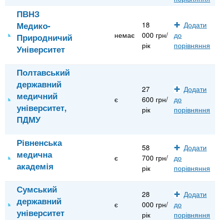
ПВНЗ
Медико-
18
Додати
немає
000 грн/
до
Природничий
рік
порівняння
Університет
Полтавський
державний
27
Додати
медичний
є
600 грн/
до
університет,
рік
порівняння
ПДМУ
Рівненська
58
Додати
медична
є
700 грн/
до
академія
рік
порівняння
Сумський
28
Додати
державний
є
000 грн/
до
університет
рік
порівняння