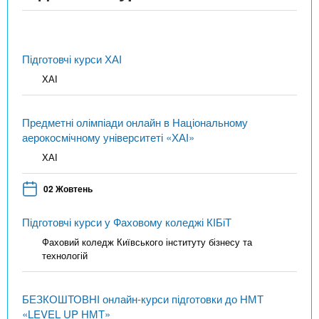
Підготовчі курси ХАІ
ХАІ
Предметні олімпіади онлайн в Національному
аерокосмічному університеті «ХАІ»
ХАІ
02 Жовтень
Підготовчі курси у Фаховому коледжі КІБіТ
Фаховий коледж Київського інституту бізнесу та
технологій
БЕЗКОШТОВНІ онлайн-курси підготовки до НМТ
«LEVEL UP НМТ»