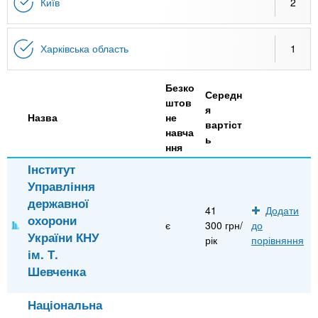
n
MBA
е
Київ
2
и
р
х
t
і
Онлайн курси
а
з
Харківська область
1
л
а
s
у
Безко
к
За кордоном
Середн
штов
.
л
я
Назва
не
вартіст
а
навча
ь
i
ння
д
і
Інститут
Управління
n
в
державної
41
Додати
охорони
f
є
300 грн/
до
України КНУ
рік
порівняння
ім. Т.
o
Шевченка
Національна