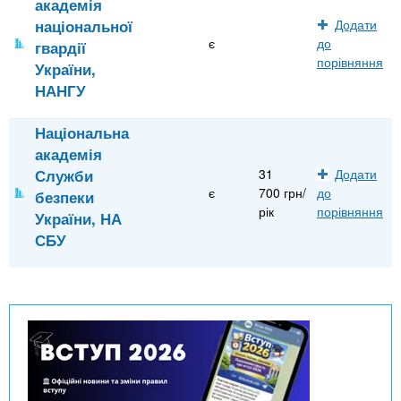
академія
національної
Додати
є
до
гвардії
порівняння
України,
НАНГУ
Національна
академія
Служби
31
Додати
є
700 грн/
до
безпеки
рік
порівняння
України, НА
СБУ