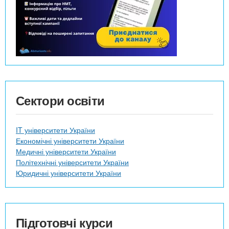
Сектори освіти
IT університети України
Економічні університети України
Медичні університети України
Політехнічні університети України
Юридичні університети України
Підготовчі курси