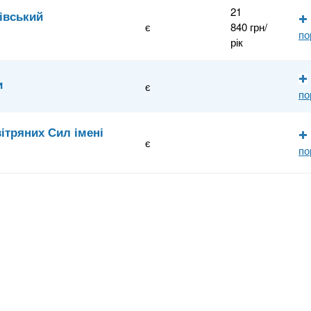
21
івський
є
840 грн/
по
рік
и
є
по
ітряних Сил імені
є
по