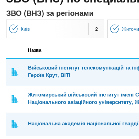
n
т
и
е
х
ЗВО (ВНЗ) за регіонами
t
р
з
і
а
а
Київ
2
Житоми
s
л
к
у
л
.
Назва
а
д
i
Військовий інститут телекомунікацій та ін
і
Героїв Крут, ВІТІ
в
n
Житомирський військовий інститут імені 
f
Національного авіаційного університету, 
o
Національна академія національної гварді