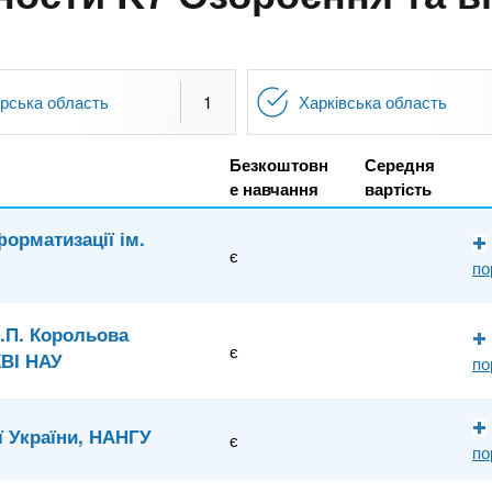
рська область
1
Харківська область
Безкоштовн
Середня
е навчання
вартість
форматизації ім.
є
по
С.П. Корольова
є
ЖВІ НАУ
по
ї України, НАНГУ
є
по