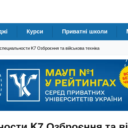
джі
Курси
Приватні школи
специальности K7 Озброєння та військова техніка
ости K7 Озброєння та ві