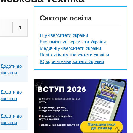
Сектори освіти
3
IT університети України
Економічні університети України
Медичні університети України
Політехнічні університети України
Юридичні університети України
Додати до
рівняння
Додати до
рівняння
Додати до
рівняння