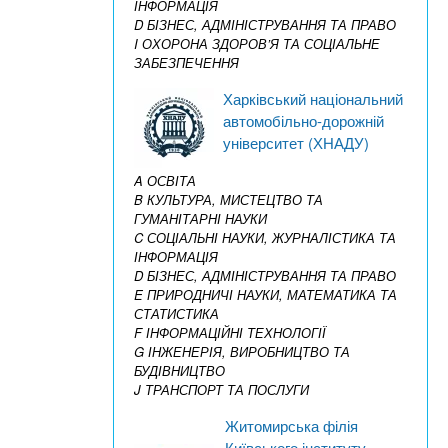
ІНФОРМАЦІЯ
D БІЗНЕС, АДМІНІСТРУВАННЯ ТА ПРАВО
I ОХОРОНА ЗДОРОВ’Я ТА СОЦІАЛЬНЕ
ЗАБЕЗПЕЧЕННЯ
Харківський національний
автомобільно-дорожній
університет (ХНАДУ)
A ОСВІТА
B КУЛЬТУРА, МИСТЕЦТВО ТА
ГУМАНІТАРНІ НАУКИ
C СОЦІАЛЬНІ НАУКИ, ЖУРНАЛІСТИКА ТА
ІНФОРМАЦІЯ
D БІЗНЕС, АДМІНІСТРУВАННЯ ТА ПРАВО
E ПРИРОДНИЧІ НАУКИ, МАТЕМАТИКА ТА
СТАТИСТИКА
F ІНФОРМАЦІЙНІ ТЕХНОЛОГІЇ
G ІНЖЕНЕРІЯ, ВИРОБНИЦТВО ТА
БУДІВНИЦТВО
J ТРАНСПОРТ ТА ПОСЛУГИ
Житомирська філія
Київського інституту