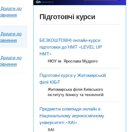
Додати до
Підготовчі курси
рівняння
Додати до
рівняння
БЕЗКОШТОВНІ онлайн-курси
підготовки до НМТ «LEVEL UP
НМТ»
Додати до
НЮУ ім. Ярослава Мудрого
рівняння
Підготовчі курси у Житомирській
філії КІБіТ
Житомирська філія Київського
інституту бізнесу та технологій
Предметні олімпіади онлайн в
Національному аерокосмічному
університеті «ХАІ»
ХАІ