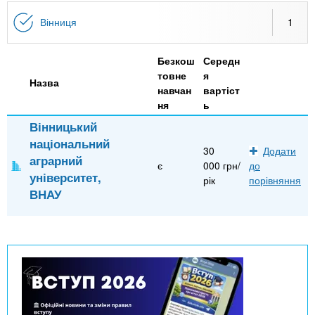
n
MBA
е
и
р
Вінниця
1
х
t
і
Онлайн курси
а
з
Безкош
Середн
л
а
s
товне
я
у
Назва
к
За кордоном
навчан
вартіст
ня
ь
.
л
Вінницький
а
національний
i
д
30
Додати
аграрний
є
000 грн/
до
і
університет,
рік
порівняння
n
в
ВНАУ
f
o