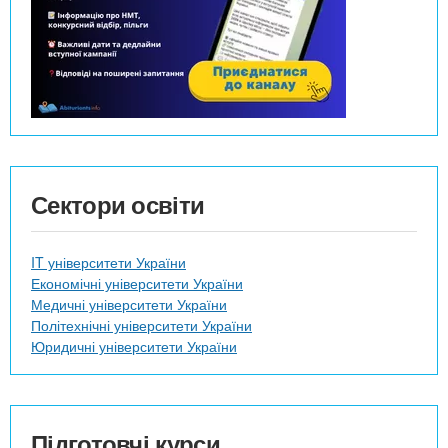
Сектори освіти
IT університети України
Економічні університети України
Медичні університети України
Політехнічні університети України
Юридичні університети України
Підготовчі курси