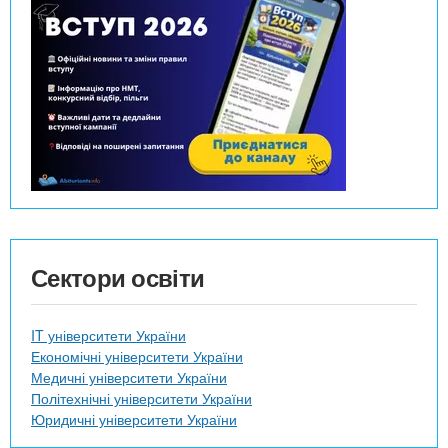
Сектори освіти
IT університети України
Економічні університети України
Медичні університети України
Політехнічні університети України
Юридичні університети України