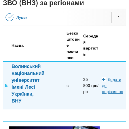
n
ЗВО (ВНЗ) за регіонами
MBA
е
и
р
х
t
і
Луцьк
1
Онлайн курси
а
з
л
а
s
у
Безко
к
За кордоном
Середн
штовн
я
.
л
Назва
е
вартіст
навча
а
ь
ння
i
д
Волинський
і
національний
n
в
університет
35
Додати
є
800 грн/
до
імені Лесі
f
рік
порівняння
Українки,
ВНУ
o