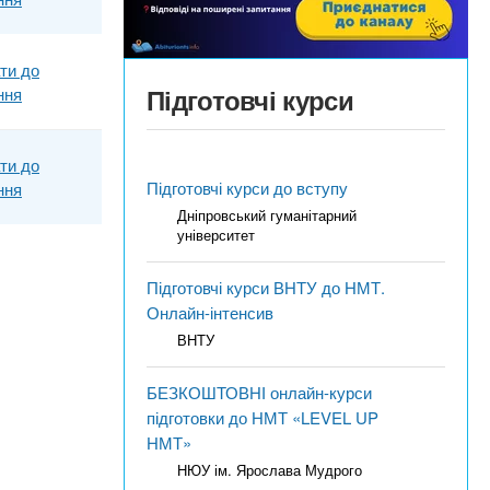
ти до
Підготовчі курси
ння
ти до
Підготовчі курси до вступу
ння
Дніпровський гуманітарний
університет
Підготовчі курси ВНТУ до НМТ.
Онлайн-інтенсив
ВНТУ
БЕЗКОШТОВНІ онлайн-курси
підготовки до НМТ «LEVEL UP
НМТ»
НЮУ ім. Ярослава Мудрого