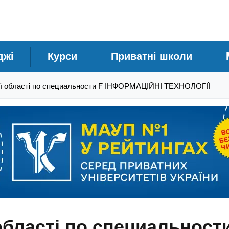
джі
Курси
Приватні школи
ї області по специальности F ІНФОРМАЦІЙНІ ТЕХНОЛОГІЇ
області по специальнос