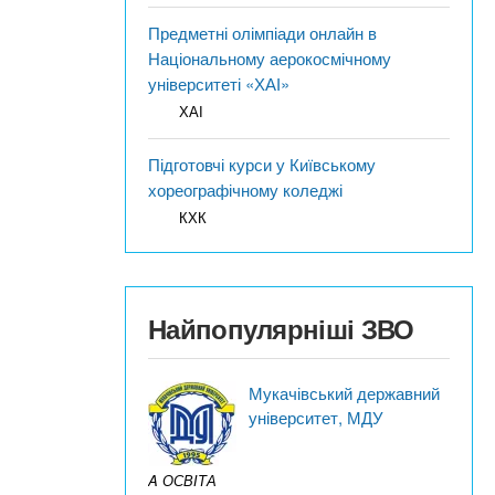
Предметні олімпіади онлайн в
Національному аерокосмічному
університеті «ХАІ»
ХАІ
Підготовчі курси у Київському
хореографічному коледжі
КХК
Найпопулярніші ЗВО
Мукачівський державний
університет, МДУ
A ОСВІТА