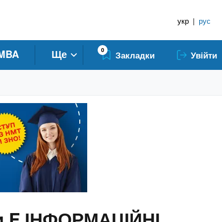
укр
|
рус
0
MBA
Ще
Закладки
Увійти
ти F ІНФОРМАЦІЙНІ