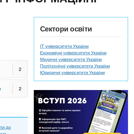
Сектори освіти
IT університети України
Економічні університети України
Медичні університети України
Політехнічні університети України
2
Юридичні університети України
я
2
ти до
ння