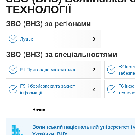
n
т
и
ТЕХНОЛОГІЇ
е
х
t
р
з
і
ЗВО (ВНЗ) за регіонами
а
а
s
л
к
Луцьк
3
у
л
.
ЗВО (ВНЗ) за спеціальностями
а
д
i
F2 Інже
і
F1 Прикладна математика
2
забезп
в
n
F5 Кібербезпека та захист
F6 Інфо
2
інформації
технолог
f
Назва
o
Волинський національний університет ім
Українки, ВНУ