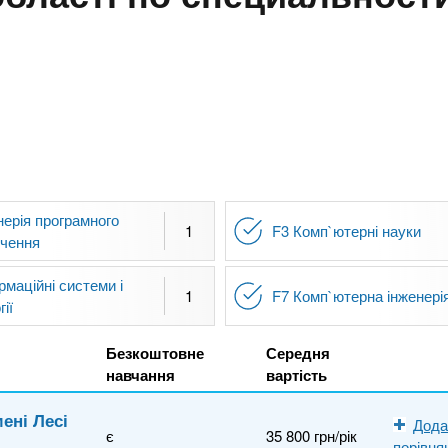
нерія програмного
1
F3 Комп`ютерні науки
ечення
рмаційні системи і
1
F7 Комп`ютерна інженері
ії
Безкоштовне
Середня
навчання
вартість
ені Лесі
Дода
є
35 800 грн/рік
порівня