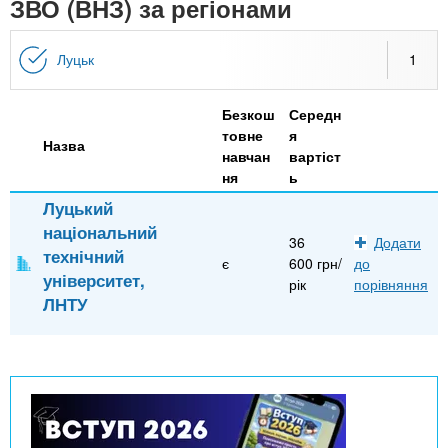
n
ЗВО (ВНЗ) за регіонами
MBA
е
и
р
х
t
і
Луцьк
1
Онлайн курси
а
з
л
а
s
у
Безкош
Середн
к
За кордоном
товне
я
Назва
.
л
навчан
вартіст
ня
ь
а
Луцький
i
д
національний
і
36
Додати
технічний
n
є
600 грн/
до
в
університет,
рік
порівняння
ЛНТУ
f
o