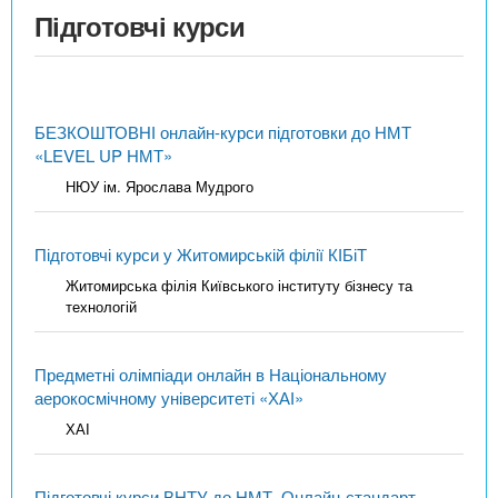
Підготовчі курси
БЕЗКОШТОВНІ онлайн-курси підготовки до НМТ
«LEVEL UP НМТ»
НЮУ ім. Ярослава Мудрого
Підготовчі курси у Житомирській філії КІБіТ
Житомирська філія Київського інституту бізнесу та
технологій
Предметні олімпіади онлайн в Національному
аерокосмічному університеті «ХАІ»
ХАІ
Підготовчі курси ВНТУ до НМТ. Онлайн-стандарт