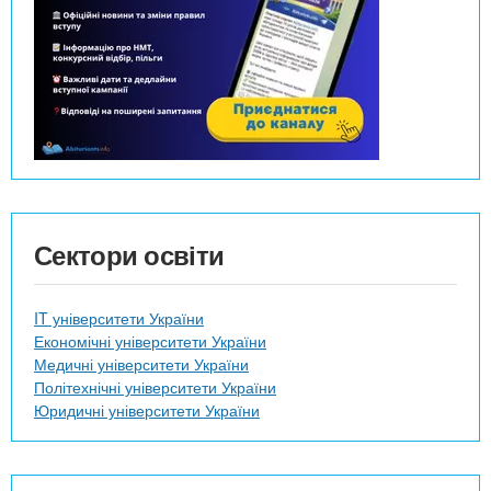
Сектори освіти
IT університети України
Економічні університети України
Медичні університети України
Політехнічні університети України
Юридичні університети України