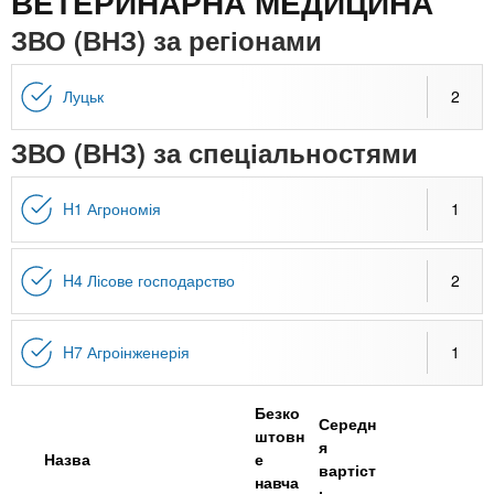
n
ВЕТЕРИНАРНА МЕДИЦИНА
MBA
е
и
р
ЗВО (ВНЗ) за регіонами
х
t
і
Онлайн курси
а
з
л
Луцьк
2
а
s
у
к
За кордоном
ЗВО (ВНЗ) за спеціальностями
.
л
а
H1 Агрономія
1
i
д
і
H4 Лісове господарство
2
n
в
f
H7 Агроінженерія
1
o
Безко
Середн
штовн
я
Назва
е
вартіст
навча
ь