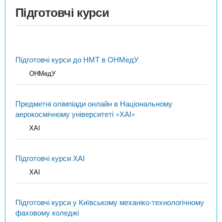
Підготовчі курси
Підготовчі курси до НМТ в ОНМедУ
ОНМедУ
Предметні олімпіади онлайн в Національному
аерокосмічному університеті «ХАІ»
ХАІ
Підготовчі курси ХАІ
ХАІ
Підготовчі курси у Київському механіко-технологічному
фаховому коледжі