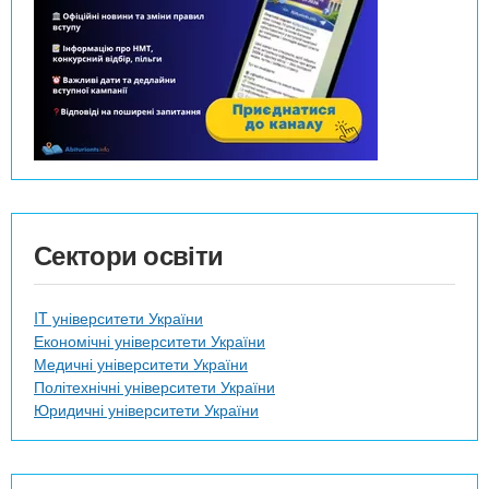
Сектори освіти
IT університети України
Економічні університети України
Медичні університети України
Політехнічні університети України
Юридичні університети України