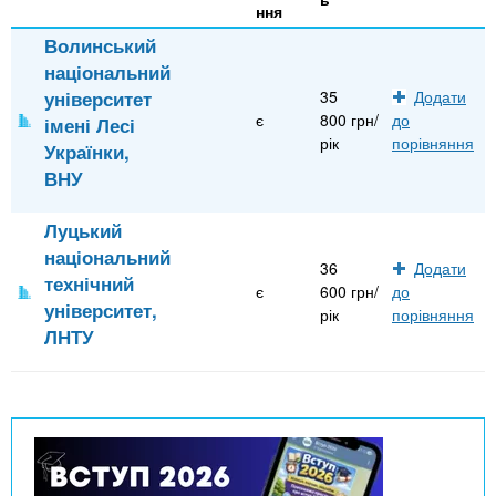
ння
Волинський
національний
університет
35
Додати
є
800 грн/
до
імені Лесі
рік
порівняння
Українки,
ВНУ
Луцький
національний
36
Додати
технічний
є
600 грн/
до
університет,
рік
порівняння
ЛНТУ