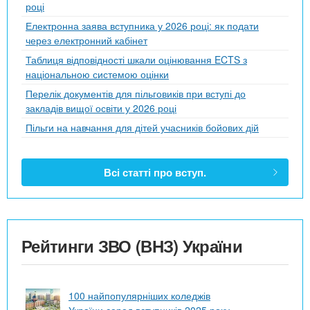
році
Електронна заява вступника у 2026 році: як подати
через електронний кабінет
Таблиця відповідності шкали оцінювання ECTS з
національною системою оцінки
Перелік документів для пільговиків при вступі до
закладів вищої освіти у 2026 році
Пільги на навчання для дітей учасників бойових дій
Всі статті про вступ.
Рейтинги ЗВО (ВНЗ) України
100 найпопулярніших коледжів
України серед вступників 2025 року