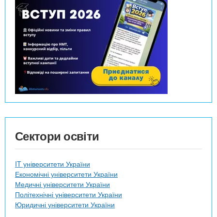
Сектори освіти
IT університети України
Економічні університети України
Медичні університети України
Політехнічні університети України
Юридичні університети України