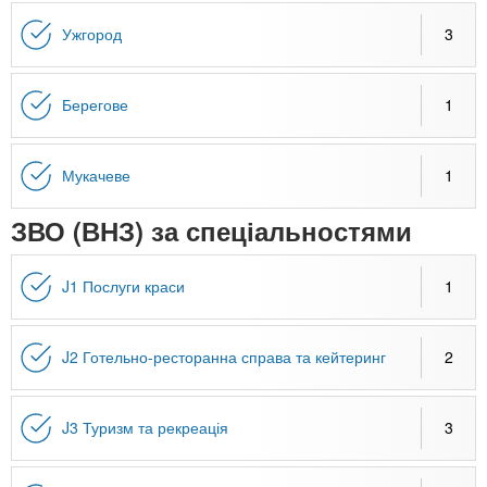
n
MBA
е
и
р
Ужгород
3
х
t
і
Онлайн курси
а
з
л
а
s
Берегове
1
у
к
За кордоном
.
л
Мукачеве
1
а
ЗВО (ВНЗ) за спеціальностями
i
д
і
n
в
J1 Послуги краси
1
f
J2 Готельно-ресторанна справа та кейтеринг
2
o
J3 Туризм та рекреація
3