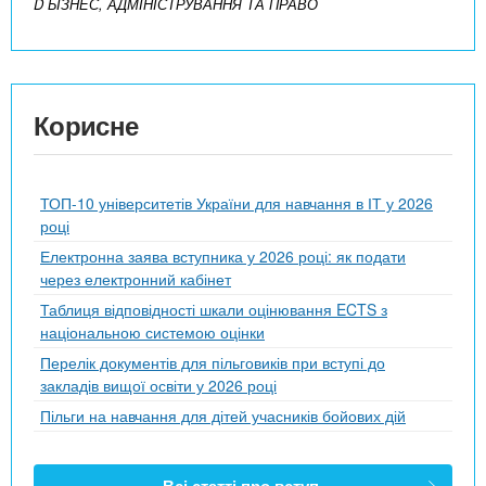
D БІЗНЕС, АДМІНІСТРУВАННЯ ТА ПРАВО
Корисне
ТОП-10 університетів України для навчання в ІТ у 2026
році
Електронна заява вступника у 2026 році: як подати
через електронний кабінет
Таблиця відповідності шкали оцінювання ECTS з
національною системою оцінки
Перелік документів для пільговиків при вступі до
закладів вищої освіти у 2026 році
Пільги на навчання для дітей учасників бойових дій
Всі статті про вступ.