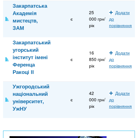
Закарпатська
Академія
25
Додати
є
000 грн/
до
мистецтв,
рік
порівняння
ЗАМ
Закарпатський
угорський
16
Додати
інститут імені
є
850 грн/
до
Ференца
рік
порівняння
Ракоці ІІ
Ужгородський
національний
42
Додати
є
000 грн/
до
університет,
рік
порівняння
УжНУ