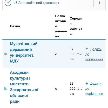
J8 Автомобільний транспорт
1
Безко
Середн
штовн
я
Назва
е
вартіст
навчан
ь
ня
Мукачівський
державний
37
Додати
є
000 грн/
до
університет,
рік
порівняння
МДУ
Академія
культури і
мистецтв
22
Додати
є
000 грн/
до
Закарпатської
рік
порівняння
обласної
ради