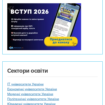
Сектори освіти
IT університети України
Економічні університети України
Медичні університети України
Політехнічні університети України
Юридичні університети України