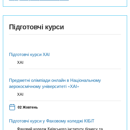
Підготовчі курси
Підготовчі курси ХАІ
ХАІ
Предметні олімпіади онлайн в Національному
аерокосмічному університеті «ХАІ»
ХАІ
02 Жовтень
Підготовчі курси у Фаховому коледжі КІБіТ
Фаховий коледж Київського інституту бізнесу та