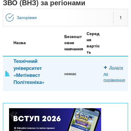
n
ЗВО (ВНЗ) за регіонами
MBA
е
и
р
х
t
і
Запоріжжя
1
Онлайн курси
а
з
л
а
s
у
Серед
к
За кордоном
Безкошт
ня
Назва
овне
.
л
вартіс
навчання
ть
а
Технічний
i
д
університет
Додати
і
немає
до
«Метінвест
n
в
порівняння
Політехніка»
f
o