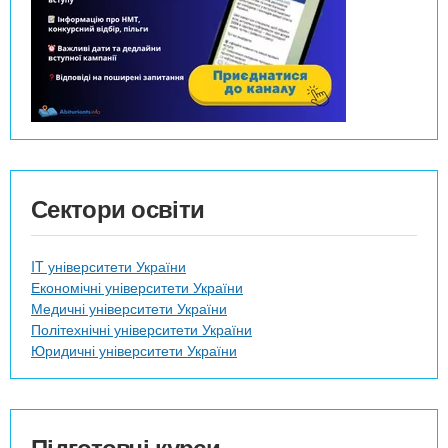
Сектори освіти
IT університети України
Економічні університети України
Медичні університети України
Політехнічні університети України
Юридичні університети України
Підготовчі курси