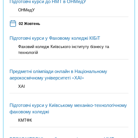
Підготовчі курси до НМТ в ОНМедУ
ОНМедУ
02 Жовтень
Підготовчі курси у Фаховому коледжі КІБіТ
Фаховий коледж Київського інституту бізнесу та
технологій
Предметні олімпіади онлайн в Національному
аерокосмічному університеті «ХАІ»
ХАІ
Підготовчі курси у Київському механіко-технологічному
фаховому коледжі
КМТФК