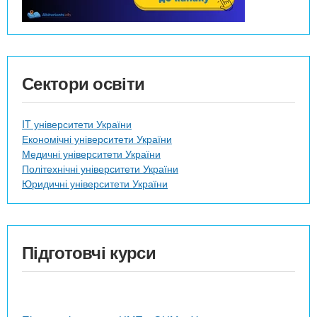
Сектори освіти
IT університети України
Економічні університети України
Медичні університети України
Політехнічні університети України
Юридичні університети України
Підготовчі курси