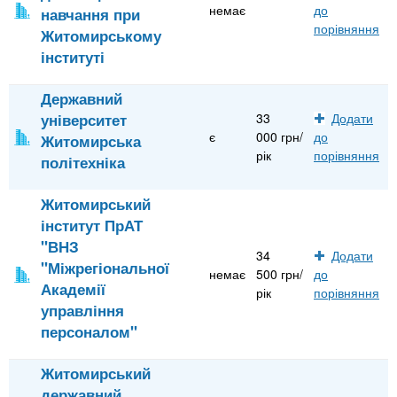
немає
до
навчання при
порівняння
Житомирському
інституті
Державний
університет
33
Додати
є
000 грн/
до
Житомирська
рік
порівняння
політехніка
Житомирський
інститут ПрАТ
"ВНЗ
34
Додати
"Міжрегіональної
немає
500 грн/
до
Академії
рік
порівняння
управління
персоналом"
Житомирський
державний