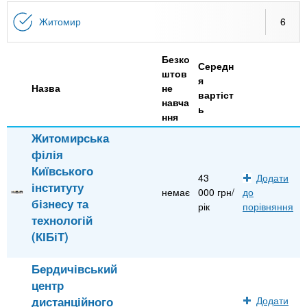
n
MBA
е
и
р
Житомир
6
х
t
і
Онлайн курси
а
з
Безко
л
а
Середн
s
штов
у
я
к
За кордоном
Назва
не
вартіст
навча
.
л
ь
ння
а
Житомирська
i
д
філія
і
Київського
43
Додати
n
в
інституту
немає
000 грн/
до
бізнесу та
рік
порівняння
f
технологій
(КІБіТ)
o
Бердичівський
центр
дистанційного
Додати