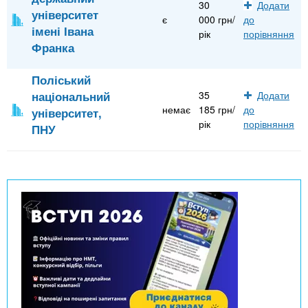
30
Додати
університет
є
000 грн/
до
імені Івана
рік
порівняння
Франка
Поліський
національний
35
Додати
немає
185 грн/
до
університет,
рік
порівняння
ПНУ