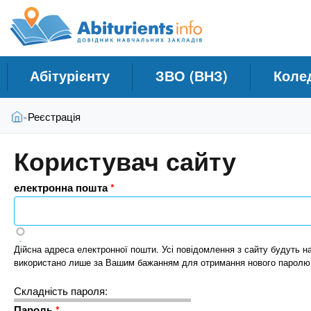
A
Д
П
е
о
b
р
в
е
і
й
i
Абітурієнту
ЗВО (ВНЗ)
Коле
д
т
и
н
t
В
д
Головна
Реєстрація
»
и
и
о
к
є
о
u
Користувач сайту
т
с
Н
у
н
а
r
електронна пошта
*
т
о
в
в
ч
н
i
о
а
Дійсна адреса електронної пошти. Усі повідомлення з сайту будуть н
г
л
використано лише за Вашим бажанням для отримання нового паролю
e
о
ь
м
Складність пароля:
н
а
Пароль
*