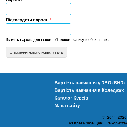
n
т
и
е
х
t
р
з
Підтвердити пароль
*
і
а
а
s
л
к
у
Вкажіть пароль для нового облікового запису в обох полях.
л
.
В
а
е
д
i
р
і
т
и
в
n
к
Вартість навчання у ЗВО (ВНЗ)
а
f
Вартість навчання в Коледжах
л
Каталог Курсів
ь
Мапа сайту
o
н
і
© 2011-2026 A
в
Всі права захищені.
Використанн