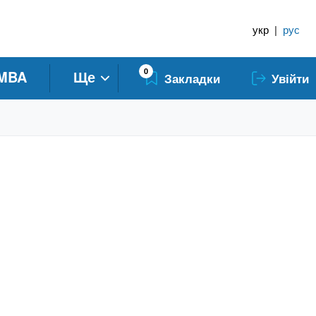
укр
|
рус
0
MBA
Ще
Закладки
Увійти