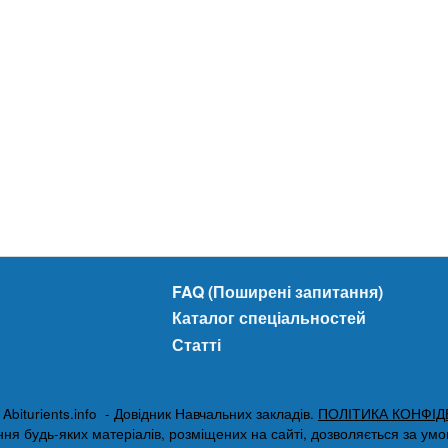
FAQ (Поширені запитання)
Каталог спеціальностей
Статті
biturients.info - Довідник Навчальних закладів.
ПОЛІТИКА КОНФІД
я будь-яких матеріалів, розміщених на сайті, дозволяється за умови