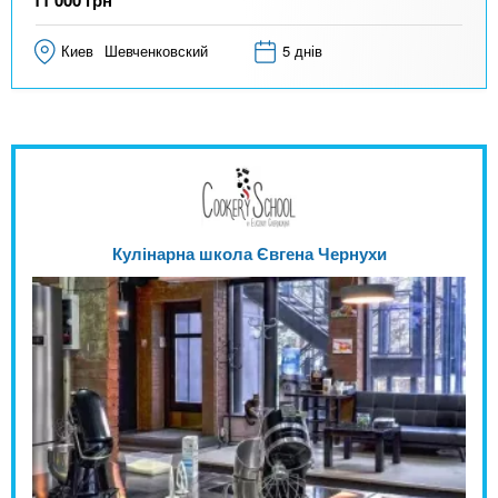
11 000
грн
Киев
Шевченковский
5 днів
Кулінарна школа Євгена Чернухи