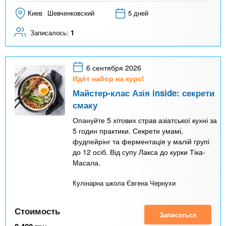
Киев
Шевченковский
5 дней
Записалось:
1
6 сентября 2026
Идёт набор на курс!
Майстер-клас Азія inside: секрети
смаку
Опануйте 5 хітових страв азіатської кухні за
5 годин практики. Секрети умамі,
фудпейрінг та ферментація у малій групі
до 12 осіб. Від супу Лакса до курки Тіка-
Масала.
Кулінарна школа Євгена Чернухи
Стоимость
Записаться