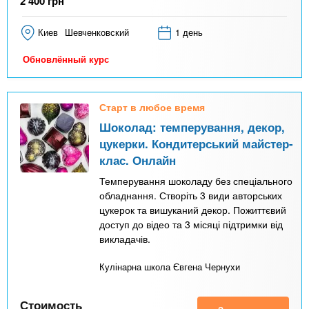
2 400
грн
Киев
Шевченковский
1 день
Обновлённый курс
Старт в любое время
Шоколад: темперування, декор,
цукерки. Кондитерський майстер-
клас. Онлайн
Темперування шоколаду без спеціального
обладнання. Створіть 3 види авторських
цукерок та вишуканий декор. Пожиттєвий
доступ до відео та 3 місяці підтримки від
викладачів.
Кулінарна школа Євгена Чернухи
Стоимость