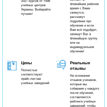
3327 курсов от 1096
ближайшее рабочее
учебных центров
время с Вами
Украины. Выбирайте
свяжутся,
лучших!
расскажут
подробнее про
обучение и если
Вам всё подойдет,
запишут Вас в
ближайшую группу
или на
индивидуальное
обучение!
Цены
Реальные
отзывы
Полностью
соответствуют
На основании
прайс-листам
отзывов учеников,
учебных заведений
которые мы
собираем у каждого
после обучения,
составляются
рейтинги учебных
заведений, чтобы