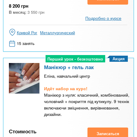
8 200
грн
В месяц:
3 550
грн
Подробно о курсе
Кривой Рог
Металлургический
15 занять
Акция
Перший урок - безкоштовно
Перший урок - безкоштовно
Манікюр + гель лак
Еліна, навчальний центр
Идёт набор на курс!
Манікюр з нуля: класичний, комбінований,
чоловічий + покриття під кутикулу. 9 технік
включаючи зміцнення, вирівнювання,
дизайни.
Стоимость
Записаться