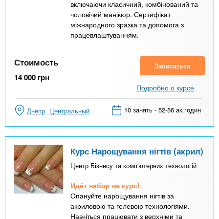
включаючи класичний, комбінований та
чоловічий манікюр. Сертифікат
міжнародного зразка та допомога з
працевлаштуванням.
Стоимость
Записаться
14 000
грн
Подробно о курсе
10 занять - 52-56 ак.годин
Днепр
Центральный
Курс Нарощування нігтів (акрил)
Центр Бізнесу та комп'ютерних технологій
Идёт набор на курс!
Опануйте нарощування нігтів за
акриловою та гелевою технологіями.
Навчіться працювати з верхніми та