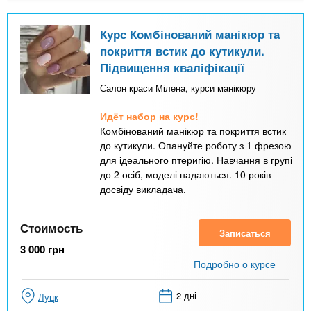
Курс Комбінований манікюр та
покриття встик до кутикули.
Підвищення кваліфікації
Салон краси Мілена, курси манікюру
Идёт набор на курс!
Комбінований манікюр та покриття встик
до кутикули. Опануйте роботу з 1 фрезою
для ідеального птеригію. Навчання в групі
до 2 осіб, моделі надаються. 10 років
досвіду викладача.
Стоимость
Записаться
3 000
грн
Подробно о курсе
2 дні
Луцк