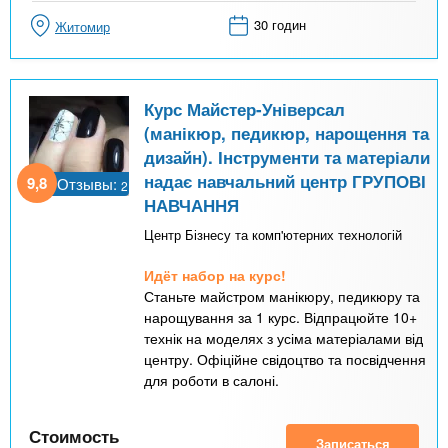
30 годин
Житомир
Курс Майстер-Універсал
(манікюр, педикюр, нарощення та
дизайн). Інструменти та матеріали
надає навчальний центр ГРУПОВІ
9,8
Отзывы:
2
НАВЧАННЯ
Центр Бізнесу та комп'ютерних технологій
Идёт набор на курс!
Станьте майстром манікюру, педикюру та
нарощування за 1 курс. Відпрацюйте 10+
технік на моделях з усіма матеріалами від
центру. Офіційне свідоцтво та посвідчення
для роботи в салоні.
Стоимость
Записаться