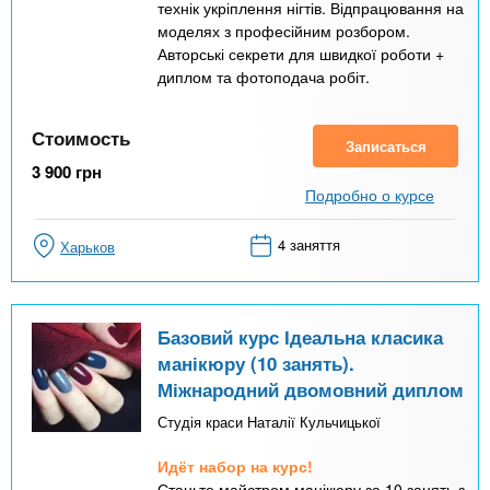
технік укріплення нігтів. Відпрацювання на
моделях з професійним розбором.
Авторські секрети для швидкої роботи +
диплом та фотоподача робіт.
Стоимость
Записаться
3 900
грн
Подробно о курсе
4 заняття
Харьков
Базовий курс Ідеальна класика
манікюру (10 занять).
Міжнародний двомовний диплом
Студія краси Наталії Кульчицької
Идёт набор на курс!
Станьте майстром манікюру за 10 занять з