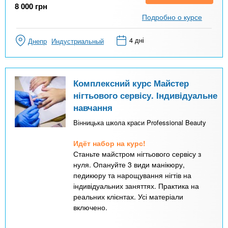
8 000
грн
Подробно о курсе
4 дні
Днепр
Индустриальный
Комплексний курс Майстер
нігтьового сервісу. Індивідуальне
навчання
Вінницька школа краси Professional Beauty
Идёт набор на курс!
Станьте майстром нігтьового сервісу з
нуля. Опануйте 3 види манікюру,
педикюру та нарощування нігтів на
індивідуальних заняттях. Практика на
реальних клієнтах. Усі матеріали
включено.