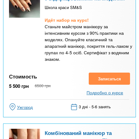
Школа краси SM&S
Идёт набор на курс!
Станьте майстром манікюру за
інтенсивним курсом з 90% практики на
моделях. Опануйте класичний та
апаратний манікюр, покриття гель-лаком у
групах по 4-5 осіб. Сертифікат з водяним
знаком.
Стоимость
Записаться
5 500
грн
6500
грн
Подробно о курсе
3 дні - 5-6 занять
Ужгород
Комбінований манікюр та