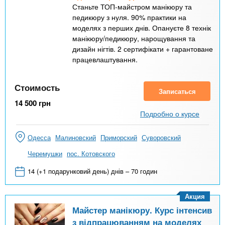
Станьте ТОП-майстром манікюру та
педикюру з нуля. 90% практики на
моделях з перших днів. Опануєте 8 технік
манікюру/педикюру, нарощування та
дизайн нігтів. 2 сертифікати + гарантоване
працевлаштування.
Стоимость
Записаться
14 500
грн
Подробно о курсе
Одесса
Малиновский
Приморский
Суворовский
Черемушки
пос. Котовского
14 (+1 подарунковий день) днів – 70 годин
Акция
Майстер манікюру. Курс інтенсив
з відпрацюванням на моделях