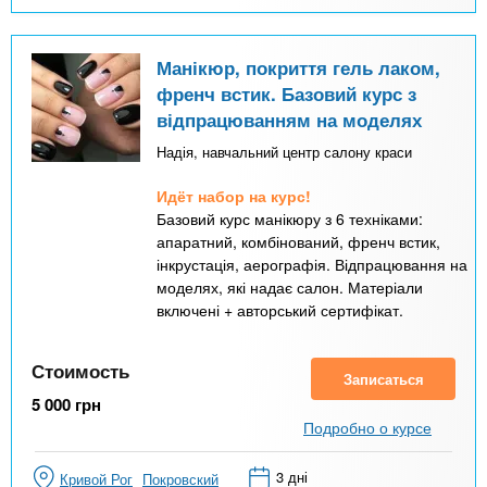
Манікюр, покриття гель лаком,
френч встик. Базовий курс з
відпрацюванням на моделях
Надія, навчальний центр салону краси
Идёт набор на курс!
Базовий курс манікюру з 6 техніками:
апаратний, комбінований, френч встик,
інкрустація, аерографія. Відпрацювання на
моделях, які надає салон. Матеріали
включені + авторський сертифікат.
Стоимость
Записаться
5 000
грн
Подробно о курсе
3 дні
Кривой Рог
Покровский