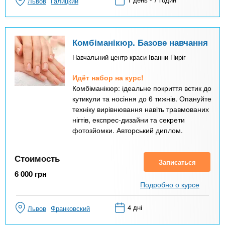
Львов
Галицкий
Комбіманікюр. Базове навчання
Навчальний центр краси Іванни Пиріг
Идёт набор на курс!
Комбіманікюр: ідеальне покриття встик до
кутикули та носіння до 6 тижнів. Опануйте
техніку вирівнювання навіть травмованих
нігтів, експрес-дизайни та секрети
фотозйомки. Авторський диплом.
Стоимость
Записаться
6 000
грн
Подробно о курсе
4 дні
Львов
Франковский