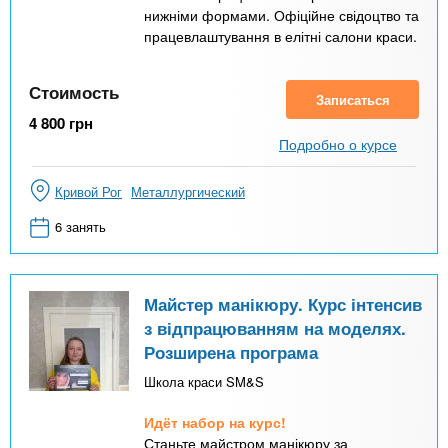
нижніми формами. Офіційне свідоцтво та
працевлаштування в елітні салони краси.
Стоимость
Записаться
4 800
грн
Подробно о курсе
Кривой Рог
Металлургический
6 занять
Майстер манікюру. Курс інтенсив
з відпрацюванням на моделях.
Розширена програма
Школа краси SM&S
Идёт набор на курс!
Станьте майстром манікюру за