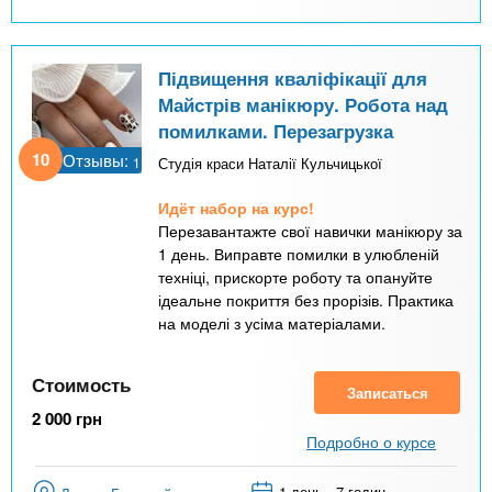
Підвищення кваліфікації для
Майстрів манікюру. Робота над
помилками. Перезагрузка
10
Отзывы:
1
Студія краси Наталії Кульчицької
Идёт набор на курс!
Перезавантажте свої навички манікюру за
1 день. Виправте помилки в улюбленій
техніці, прискорте роботу та опануйте
ідеальне покриття без прорізів. Практика
на моделі з усіма матеріалами.
Стоимость
Записаться
2 000
грн
Подробно о курсе
1 день - 7 годин