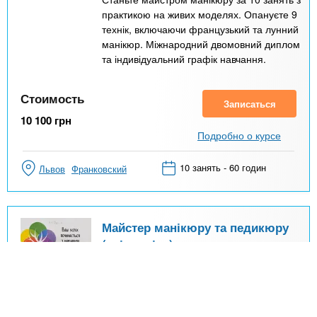
практикою на живих моделях. Опануєте 9
технік, включаючи французький та лунний
манікюр. Міжнародний двомовний диплом
та індивідуальний графік навчання.
Стоимость
Записаться
10 100
грн
Подробно о курсе
10 занять - 60 годин
Львов
Франковский
Майстер манікюру та педикюру
(всі техніки) + гель-лак +
Парафінотерапія. Еліт курс: 1
теорія + 15 практичних занять
10
Отзывы:
1
Центр професійної освіти та консалтингу
(Запоріжжя)