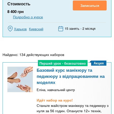
Стоимость
Записаться
8 400
грн
Подробно о курсе
15 занять - 2 місяця
Харьков
Киевский
Найдено: 134 действующих наборов
Акция
Перший урок - безкоштовно
Перший урок - безкоштовно
Базовий курс манікюру та
педикюру з відпрацюванням на
моделях
Еліна, навчальний центр
Идёт набор на курс!
Станьте майстром манікюру та педикюру з
нуля за 56 годин. Опануєте 12+ технік,