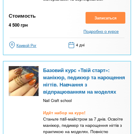
Стоимость
Записаться
4 500
грн
Подробно о курсе
4 дні
Кривой Рог
Базовий курс «Твій старт»:
манікюр, педикюр та нарощення
нігтів. Навчання з
відпрацюванням на моделях
Nail Craft school
Идёт набор на курс!
Станьте nail-майстром за 7 днів. Освоїте
манікюр, педикюр та нарощення нігтів з
практикою на моделях. Повністю