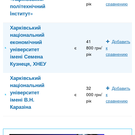
рік
сравнению
політехнічний
iнститут»
Харківський
національний
економічний
41
Добавить
є
800 грн/
к
університет
рік
сравнению
імені Семена
Кузнеця, ХНЕУ
Харківський
національний
32
Добавить
університет
є
000 грн/
к
імені В.Н.
рік
сравнению
Каразіна