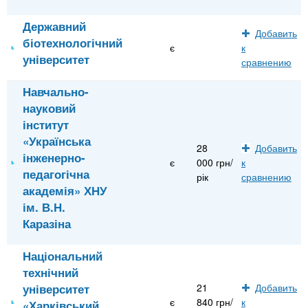
Державний
Добавить
біотехнологічний
є
к
університет
сравнению
Навчально-
науковий
інститут
«Українська
28
Добавить
інженерно-
є
000 грн/
к
педагогічна
рік
сравнению
академія» ХНУ
ім. В.Н.
Каразіна
Національний
технічний
університет
21
Добавить
є
840 грн/
к
«Харківський