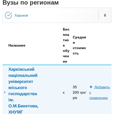
n
Вузы по регионам
MBA
р
х
ж
з
t
а
Харьков
6
Онлайн курсы
н
а
и
в
s
ю
Бес
е
За рубежом
пла
Средня
.
д
тно
я
Название
е
е
стоимо
обу
i
н
сть
чен
и
ие
n
й
Харківський
національний
f
університет
міського
35
Добавить
є
200 грн/
к
господарства
o
рік
сравнению
ім.
О.М.Бекетова,
ХНУМГ