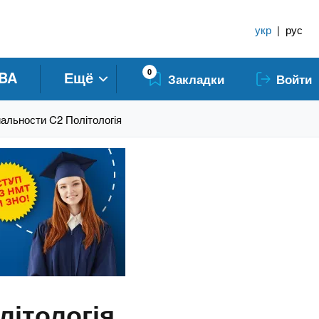
укр
|
рус
0
BA
Ещё
Закладки
Войти
альности C2 Політологія
літологія