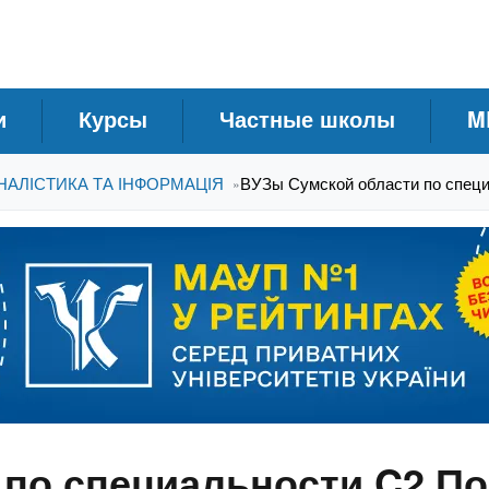
и
Курсы
Частные школы
M
НАЛІСТИКА ТА ІНФОРМАЦІЯ
ВУЗы Сумской области по специ
»
по специальности C2 По