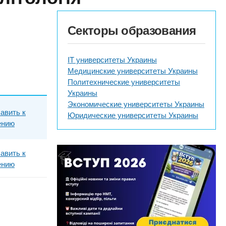
Секторы образования
IT университеты Украины
Медицинские университеты Украины
Политехнические университеты
Украины
Экономические университеты Украины
авить к
Юридические университеты Украины
ению
авить к
ению