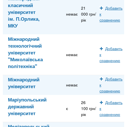
класичний
21
Добавить
університет
немає
000 грн/
к
ім. П.Орлика,
рік
сравнению
МКУ
Міжнародний
технологічний
Добавить
університет
немає
к
"Миколаївська
сравнению
політехніка"
Міжнародний
Добавить
немає
к
університет
сравнению
Маріупольський
26
Добавить
державний
є
100 грн/
к
університет
рік
сравнению
Мелітопольський