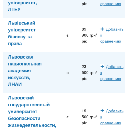
університет,
рік
сравнению
ЛТЕУ
Львівський
університет
89
Добавить
є
900 грн/
к
бізнесу та
рік
сравнению
права
Львовская
национальная
23
Добавить
академия
є
500 грн/
к
искусств,
рік
сравнению
ЛНАИ
Львовский
государственный
университет
19
Добавить
є
500 грн/
к
безопасности
рік
сравнению
жизнедеятельности,