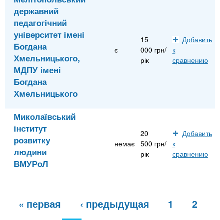
державний
педагогічний
університет імені
15
Добавить
Богдана
є
000 грн/
к
Хмельницького,
рік
сравнению
МДПУ імені
Богдана
Хмельницького
Миколаївський
інститут
20
Добавить
розвитку
немає
500 грн/
к
людини
рік
сравнению
ВМУРоЛ
С
« первая
‹ предыдущая
1
2
т
р