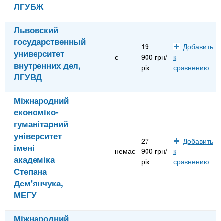
ЛГУБЖ
Львовский
государственный
19
Добавить
университет
є
900 грн/
к
внутренних дел,
рік
сравнению
ЛГУВД
Міжнародний
економіко-
гуманітарний
університет
27
Добавить
імені
немає
900 грн/
к
академіка
рік
сравнению
Степана
Дем'янчука,
МЕГУ
Міжнародний