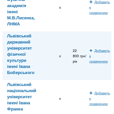
Добавить
академія
є
к
імені
сравнению
М.В.Лисенка,
ЛНМА
Львівський
державний
університет
22
Добавить
фізичної
є
800 грн/
к
культури
рік
сравнению
імені Івана
Боберського
Львівський
національний
Добавить
університет
є
к
імені Івана
сравнению
Франка