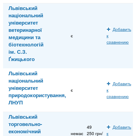
Львівський
національний
університет
ветеринарної
Добавить
є
к
медицини та
сравнению
біотехнологій
ім. С.З.
Ґжицького
Львівський
національний
Добавить
університет
є
к
природокористування,
сравнению
ЛНУП
Львівський
торговельно-
49
Добавить
економічний
немає
250 грн/
к