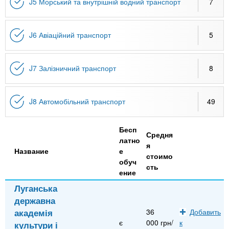
J5 Морський та внутрішній водний транспорт
7
J6 Авіаційний транспорт
5
J7 Залізничний транспорт
8
J8 Автомобільний транспорт
49
Бесп
Средня
латно
я
Название
е
стоимо
обуч
сть
ение
Луганська
державна
академія
36
Добавить
є
000 грн/
к
культури і