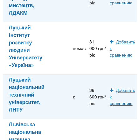
рік
сравнению
мистецтв,
ЛДАКМ
Луцький
інститут
розвитку
31
Добавить
немає
000 грн/
к
людини
рік
сравнению
Університету
«Україна»
Луцький
національний
36
Добавить
технічний
є
600 грн/
к
університет,
рік
сравнению
ЛНТУ
Львівська
національна
музична