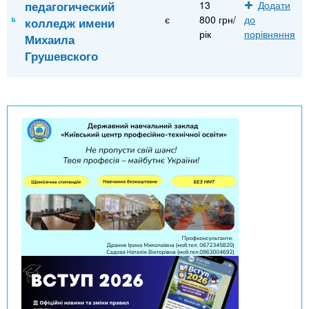
педагогический
13
Додати
є
800 грн/
до
колледж имени
рік
порівняння
Михаила
Грушевского