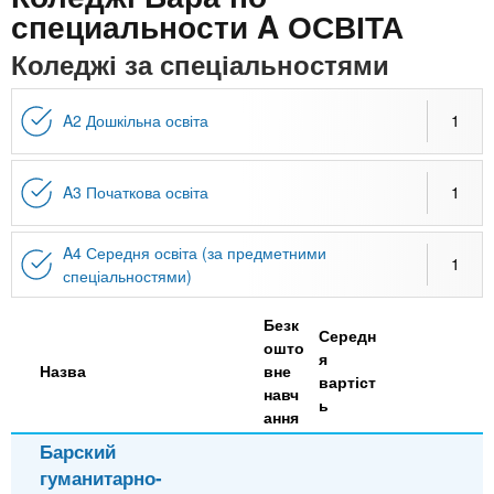
n
MBA
е
и
специальности A ОСВІТА
р
х
t
і
Коледжі за спеціальностями
Онлайн курси
а
з
л
а
s
у
A2 Дошкільна освіта
1
к
За кордоном
.
л
A3 Початкова освіта
1
а
i
д
A4 Середня освіта (за предметними
і
1
спеціальностями)
n
в
Безк
Середн
ошто
f
я
Назва
вне
вартіст
навч
ь
o
ання
Барский
гуманитарно-