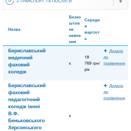
J ТРАНСПОРТ ТА ПОСЛУГИ
6
Безко
Середн
штов
я
Назва
не
вартіст
навча
ь
ння
Бериславський
Додати
медичний
18
до
є
769 грн/
порівняння
фаховий
рік
коледж
Бериславський
Додати
фаховий
до
порівняння
педагогічний
коледж імені
В.Ф.
є
Беньковського
Херсонського