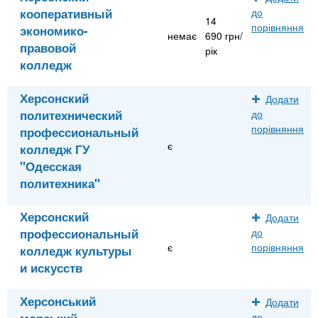
кооперативный
до
14
порівняння
экономико-
немає
690 грн/
правовой
рік
колледж
Херсонский
Додати
политехнический
до
порівняння
профессиональный
є
колледж ГУ
"Одесская
политехника"
Херсонский
Додати
профессиональный
до
є
порівняння
колледж культуры
и искусств
Херсонський
Додати
морський
до