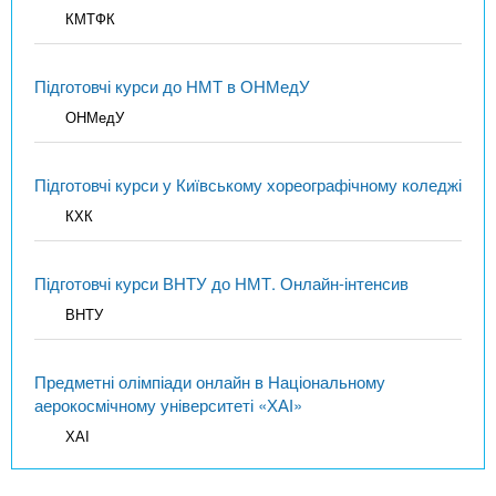
КМТФК
Підготовчі курси до НМТ в ОНМедУ
ОНМедУ
Підготовчі курси у Київському хореографічному коледжі
КХК
Підготовчі курси ВНТУ до НМТ. Онлайн-інтенсив
ВНТУ
Предметні олімпіади онлайн в Національному
аерокосмічному університеті «ХАІ»
ХАІ