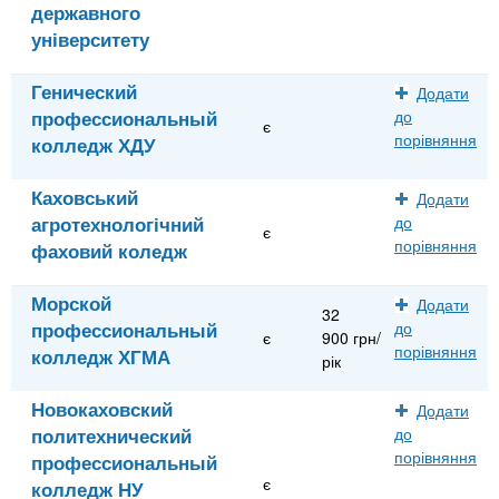
державного
університету
Генический
Додати
профессиональный
до
є
порівняння
колледж ХДУ
Каховський
Додати
агротехнологічний
до
є
порівняння
фаховий коледж
Морской
Додати
32
профессиональный
до
є
900 грн/
порівняння
колледж ХГМА
рік
Новокаховский
Додати
политехнический
до
порівняння
профессиональный
є
колледж НУ