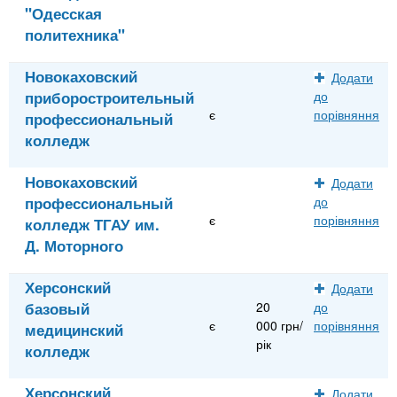
"Одесская
политехника"
Новокаховский
Додати
приборостроительный
до
є
порівняння
профессиональный
колледж
Новокаховский
Додати
профессиональный
до
є
порівняння
колледж ТГАУ им.
Д. Моторного
Херсонский
Додати
базовый
20
до
є
000 грн/
порівняння
медицинский
рік
колледж
Херсонский
Додати