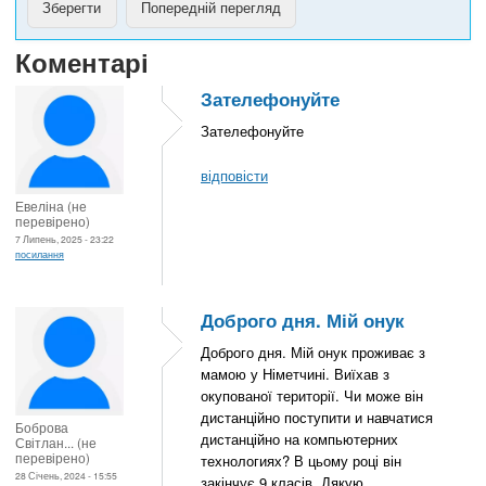
Коментарі
Зателефонуйте
Зателефонуйте
відповісти
Евеліна (не
перевірено)
7 Липень, 2025 - 23:22
посилання
Доброго дня. Мій онук
Доброго дня. Мій онук проживає з
мамою у Німетчині. Виїхав з
окупованої території. Чи може він
дистанційно поступити и навчатися
Боброва
дистанційно на компьютерних
Світлан... (не
перевірено)
технологиях? В цьому році він
28 Січень, 2024 - 15:55
закінчує 9 класів. Дякую