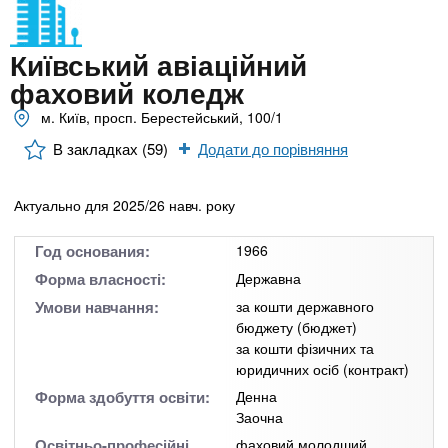
n
MBA
е
и
р
х
t
і
Київський авіаційний
Онлайн курси
а
з
фаховий коледж
л
а
s
у
м. Київ, просп. Берестейський, 100/1
к
За кордоном
В закладках (59)
Додати до порівняння
.
л
а
Актуально для 2025/26 навч. року
i
д
і
Год основания:
1966
n
в
Форма власності:
Державна
Умови навчання:
за кошти державного
f
бюджету (бюджет)
за кошти фізичних та
юридичних осіб (контракт)
o
Форма здобуття освіти:
Денна
Заочна
Освітньо-професійні
фаховий молодший