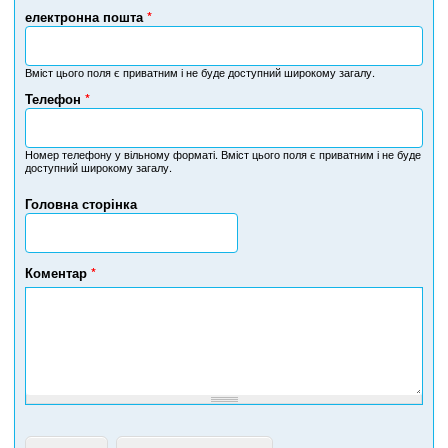
електронна пошта
*
Вміст цього поля є приватним і не буде доступний широкому загалу.
Телефон
*
Н
о
м
Номер телефону у вільному форматі. Вміст цього поля є приватним і не буде
доступний широкому загалу.
е
р
Головна сторінка
т
е
л
е
Коментар
*
ф
о
н
у