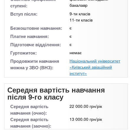
бакалавр
ступені:
Вступ після:
9-ти класів
11-ти класів
Безкоштовне навчання:
є
Платне навчання:
є
Підготовче відділення:
є
Гуртожиток:
немає
Продовжити навчання
Національний університет
«Київський авіаційний
можна у ЗВО (ВНЗ):
інститут»
Середня вартість навчання
після 9-го класу
Середня вартість
22 000.00 грн/рік
навчання (очно):
Середня вартість
13 000.00 грн/рік
навчання (заочно):