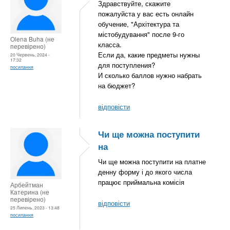
Здравствуйте, скажите
пожалуйста у вас есть онлайн
обучение, "Архітектура та
містобудування" после 9-го
Olena Buha (не
класса.
перевірено)
Если да, какие предметы нужны
20 Червень, 2024 -
17:32
для поступления?
посилання
И сколько баллов нужно набрать
на бюджет?
відповісти
Чи ще можна поступити
на
Чи ще можна поступити на платне
денну форму і до якого числа
працює приймальна комісія
Арбейтман
Катерина (не
перевірено)
відповісти
25 Липень, 2023 - 13:48
посилання