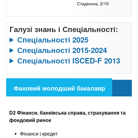
Стадіонна, 2/10
Галузі знань і Спеціальності:
Спеціальності 2025
Спеціальності 2015-2024
Спеціальності ISCED-F 2013
С
Фаховий молодший бакалавр
п
(
е
а
ц
и
D2 Фінанси, банківська справа, страхування та
к
а
фондовий ринок
т
л
и
Фінанси і кредит
ь