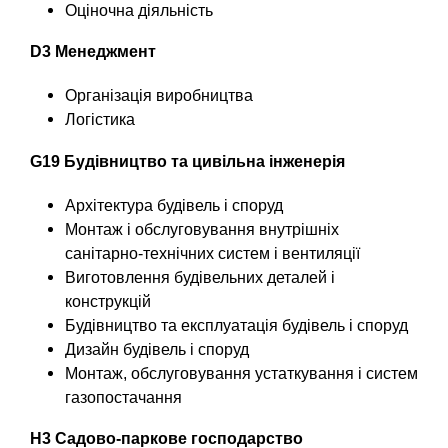
Оціночна діяльність
в
н
о
н
D3 Менеджмент
с
а
т
Організація виробництва
в
и
Логістика
к
и
с
G19 Будівництво та цивільна інженерія
л
т
а
Архітектура будівель і споруд
о
д
Монтаж і обслуговування внутрішніх
и
к
санітарно-технічних систем і вентиляції
м
Виготовлення будівельних деталей і
о
а
конструкцій
с
)
Будівництво та експлуатація будівель і споруд
т
Дизайн будівель і споруд
ь
Монтаж, обслуговування устаткування і систем
о
газопостачання
б
у
H3 Садово-паркове господарство