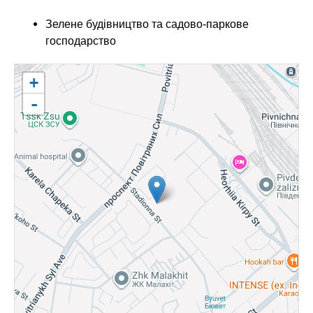
ч
е
Зелене будівництво та садово-паркове
н
господарство
и
я
+
-