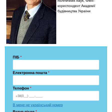
політичних наук, член-
кореспондент Академії
будівництва України
ПІБ
*
Електронна пошта
*
Телефон
*
В мене не український номер
Вступ після
*