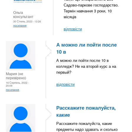
Садово-паркове господарство.
Термін навчання 3 роки, 10
Ольга
консультант
місяців
30 Січень, 2023 - 13:26
посилання
відповісти
А можно ли пойти после
10 в
А можно ли пойти после 10 в
колледж? Не на второй курс а на
первый?
Мария (не
перевірено)
16 Серпень, 2022 -
відповісти
20:09
посилання
Расскажите пожалуйста,
какие
Расскажите пожалуйста, какие
предметы надо здавать и сколько