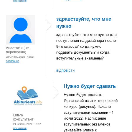
посилання
здравствуйте, что мне
нужно
здравствуйте, что мне нужно для
поступления на дизайнера после
9-го класса? когда нужно
Анастасія (не
перевірено)
подавать документы? и когда
22 Січень, 2022 - 12:22
вступительные экзамены?
посилання
відповісти
Нужно будет сдавать
Нужно будет сдавать
Украинский язык и творческий
конкурс (рисунок). Начало
вступительной кампании - 1
Ольга
июля 2022. Расписание
консультант
вступительных экзаменов
24 Січень, 2022 - 13:37
посилання
узнавайте ближе к