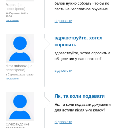
балов нужно собрать что-бы по
Мария (не
перевірено)
пасть на бесплатное обучение
16 Серпень, 2022 -
19:54
відповісти
посилання
здравствуйте, хотел
спросить
здравствуйте, хотел спросить а
общежитие у вас платное?
dima safonov (не
перевірено)
відповісти
5 Серпень, 2022 - 22:50
посилання
Як, та коли подавати
Як, та коли подавати документи
для вступу після 9-го класу?
відповісти
Олександр (не
перевірено)