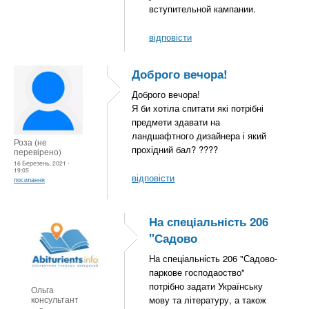
вступительной кампании.
відповісти
Доброго вечора!
Доброго вечора!
Я би хотіла спитати які потрібні
предмети здавати на
ландшафтного дизайнера і який
Роза (не
прохідний бал? ????
перевірено)
16 Березень, 2021 -
19:05
відповісти
посилання
На спеціальність 206
"Садово
На спеціальність 206 "Садово-
паркове господаоство"
потрібно задати Українську
Ольга
консультант
мову та літературу, а також