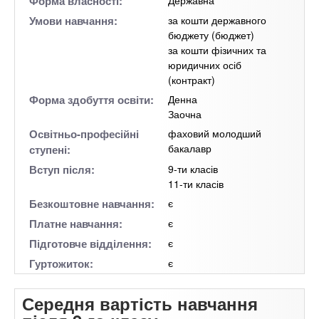
Форма власності:
Умови навчання:
за кошти державного
бюджету (бюджет)
за кошти фізичних та
юридичних осіб
(контракт)
Форма здобуття освіти:
Денна
Заочна
Освітньо-професійні
фаховий молодший
бакалавр
ступені:
Вступ після:
9-ти класів
11-ти класів
Безкоштовне навчання:
є
Платне навчання:
є
Підготовче відділення:
є
Гуртожиток:
є
Середня вартість навчання