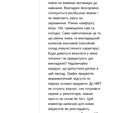
повністю вимикає мотивацію до
навчання. Викладачі безсоромно
спілкуються російською мовою і
не звертають увагу на
зауваження. Рівень комфорту
мінус 100, приміщення сирі та
холодні. Саме найголовніше це те,
що рівень знань та викладацький
колектив жахливий (пенсійний
склад комуністичного характеру).
Куди дивиться міносвіти у мене
питання і як акредетують цих
викладачів? Надзвичайно
шкодую, що допустила дитину в
цей заклад. Графік предметів
моразматичний, відсутні по
півроку основні предмети. До НМТ
не готують взагалі, син готувався
окремо у репетиторів, інакше
просто не склав би тест. Цей
коментар написано для нових
абурієнтів які розглядають