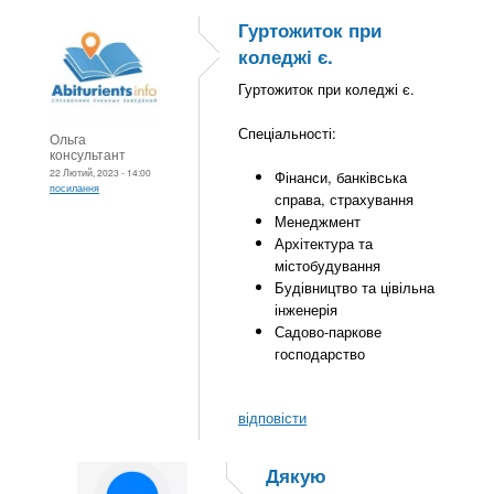
Гуртожиток при
коледжі є.
Гуртожиток при коледжі є.
Спеціальності:
Ольга
консультант
22 Лютий, 2023 - 14:00
Фінанси, банківська
посилання
справа, страхування
Менеджмент
Архітектура та
містобудування
Будівництво та цівільна
інженерія
Садово-паркове
господарство
відповісти
Дякую