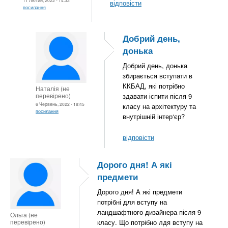
11 Лютий, 2022 - 14:32
відповісти
посилання
Добрий день,
донька
Добрий день, донька
збирається вступати в
ККБАД, які потрібно
Наталія (не
перевірено)
здавати іспити після 9
6 Червень, 2022 - 18:45
класу на архітектуру та
посилання
внутрішній інтер‘єр?
відповісти
Дорого дня! А які
предмети
Дорого дня! А які предмети
потрібні для вступу на
ландшафтного дизайнера після 9
Ольга (не
перевірено)
класу. Що потрібно лдя вступу на