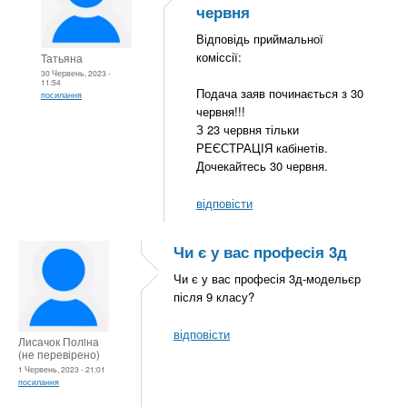
червня
Відповідь приймальної
коміссії:
Татьяна
30 Червень, 2023 -
11:54
Подача заяв починається з 30
посилання
червня!!!
З 23 червня тільки
РЕЄСТРАЦІЯ кабінетів.
Дочекайтесь 30 червня.
відповісти
Чи є у вас професія 3д
Чи є у вас професія 3д-модельєр
після 9 класу?
відповісти
Лисачок Полiна
(не перевірено)
1 Червень, 2023 - 21:01
посилання