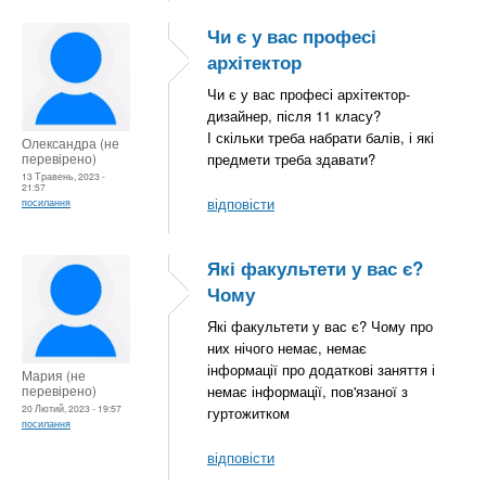
Чи є у вас професі
архітектор
Чи є у вас професі архітектор-
дизайнер, після 11 класу?
І скільки треба набрати балів, і які
Олександра (не
перевірено)
предмети треба здавати?
13 Травень, 2023 -
21:57
відповісти
посилання
Які факультети у вас є?
Чому
Які факультети у вас є? Чому про
них нічого немає, немає
інформації про додаткові заняття і
Мария (не
перевірено)
немає інформації, пов'язаної з
20 Лютий, 2023 - 19:57
гуртожитком
посилання
відповісти