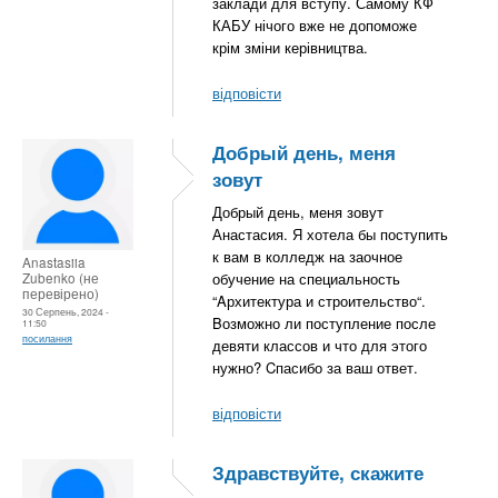
заклади для вступу. Самому КФ
КАБУ нічого вже не допоможе
крім зміни керівництва.
відповісти
Добрый день, меня
зовут
Добрый день, меня зовут
Анастасия. Я хотела бы поступить
к вам в колледж на заочное
Anastasiia
Zubenko (не
обучение на специальность
перевірено)
“Aрхитектура и строительство“.
30 Серпень, 2024 -
Bозможно ли поступление после
11:50
посилання
девяти классов и что для этого
нужно? Cпасибо за ваш ответ.
відповісти
Здравствуйте, скажите