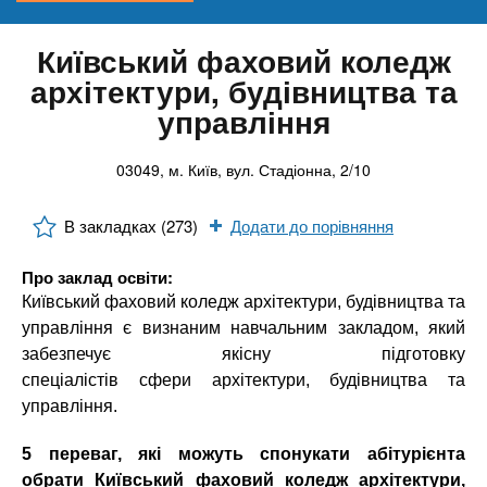
n
е
Онлайн курси
и
р
х
t
і
Київський фаховий коледж
а
з
За кордоном
архітектури, будівництва та
л
а
s
управління
у
к
.
л
03049, м. Київ, вул. Стадіонна, 2/10
а
i
д
В закладках (273)
Додати до порівняння
і
Про заклад освіти:
n
в
Київський фаховий коледж архітектури, будівництва та
управління є визнаним навчальним закладом, який
f
забезпечує якісну підготовку
спеціалістів сфери архітектури, будівництва та
o
управління.
5 переваг, які можуть спонукати абітурієнта
обрати Київський фаховий коледж архітектури,