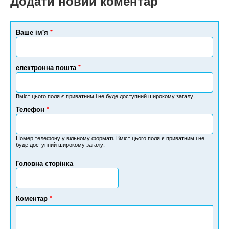
Додати новий коментар
Ваше ім'я
*
електронна пошта
*
Вміст цього поля є приватним і не буде доступний широкому загалу.
Телефон
*
Н
о
м
Номер телефону у вільному форматі. Вміст цього поля є приватним і не
буде доступний широкому загалу.
е
р
Головна сторінка
т
е
л
е
Коментар
*
ф
о
н