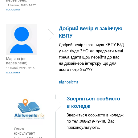
17 Квітень, 2022 - 20:37
посилання
Добрий вечір я закінчую
КВПУ
Добрий вечір я закінчую КВПУ Б/Д
у нас буде ЗНО які предмети мені
треба здати щоб перейти до вас
Марина (не
перевірено)
на дизайнера інтер'єру що для
10 Лютий, 2022 - 22:15
цього потрібно???
посилання
відповісти
Зверніться особисто
в коледж
Зверніться особисто в коледж
по тел.068-219-79-48, Вас
проконсультують.
Ольга
консультант