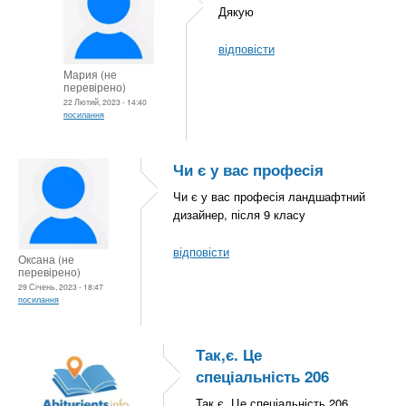
Дякую
відповісти
Мария (не
перевірено)
22 Лютий, 2023 - 14:40
посилання
Чи є у вас професія
Чи є у вас професія ландшафтний
дизайнер, після 9 класу
відповісти
Оксана (не
перевірено)
29 Січень, 2023 - 18:47
посилання
Так,є. Це
спеціальність 206
Так,є. Це спеціальність 206