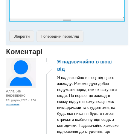
у
Коментарі
Я надзвичайно в шоці
від
Я надзвичайно в шоці від цього
закладу. Рекомендую добре
подумати перед тим як вступати
Алла (не
перевірено)
сюди. По-перше, це заклад в
22 Грудень, 2025 - 12:56
якому відсутня комунікація між
посилання
викладачами та студентами, на
будь-яке питання будьте готові
отримати шаблонну відповідь з
методички. Надзвичайно хамське
відношення до студентів, що