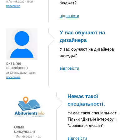
8 Лютий, 2022 - 15:21
бюджет?
посилання
відповісти
У вас обучают на
дизайнера
У вас обучают на дизайнера
одежды?
рита (не
перевірено)
відповісти
31 Січень, 2022 - 02:44
посилання
Немає такої
спеціальності.
Немає такої спеціальності.
Тільки "Дизайн інтер'єру" і
"Зовнішній дизайн".
Ольга
консультант
1 Лютий, 2022 - 14:20
відповісти